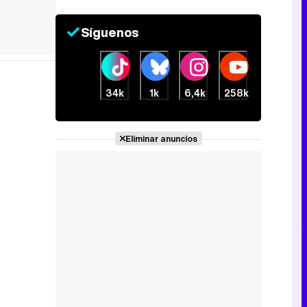
Síguenos
34k
1k
6,4k
258k
Eliminar anuncios