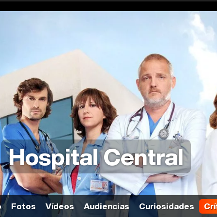
Hospital Central
o
Fotos
Vídeos
Audiencias
Curiosidades
Crí