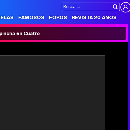
VELAS
FAMOSOS
FOROS
REVISTA 20 AÑOS
' pincha en Cuatro