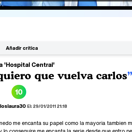
Añadir crítica
ca
'Hospital Central'
 quiero que vuelva carlos
10
loslaura30
El: 29/01/2011 21:18
olmedo me encanta su papel como la mayoria tambien m
l y lo conseguire me encanta la serie desde que entro p