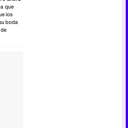
ia que
ue los
 su boda
 de