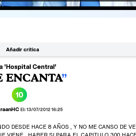
Añadir crítica
ca
'Hospital Central'
E ENCANTA
10
fraanHC
El: 13/07/2012 16:25
DO DESDE HACE 8 AÑOS , Y NO ME CANSO DE VE
E VIENE , HABER SI PARA EL CAPITULO 300 HAC