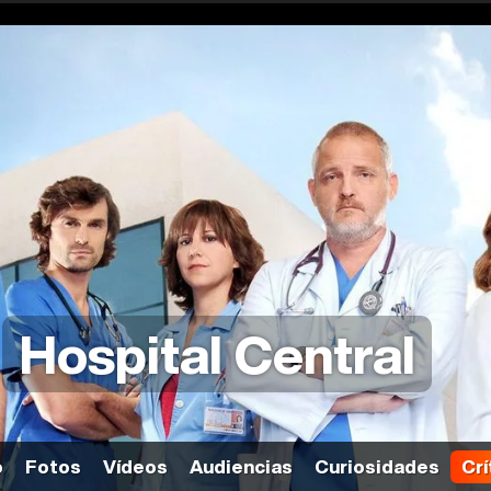
Hospital Central
o
Fotos
Vídeos
Audiencias
Curiosidades
Crí