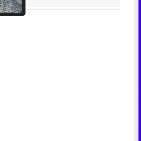
Tráiler en catalán de 'Ravalear', la nueva serie de HBO Max sobre los fondos buitre
Tráiler de la tercera temporada de 'The Walking Dead: Dead City' de AMC+
Canción ganadora de Eurovisión 2026: DARA con "Bangaranga" por Bulgaria