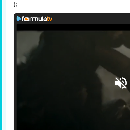
(;
Loaded
: