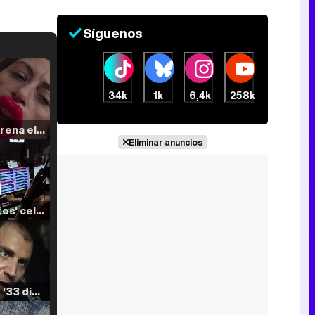
Síguenos
34k
1k
6,4k
258k
Filmin estrena el tráiler de 'Millennial Mal', su nueva comedia universitaria de la mano de Lorena Iglesias
Eliminar anuncios
'120 Minutos' celebra sus 2.000 programas en Telemadrid con un vídeo del día a día en la redacción
Tráiler de '33 días', la nueva serie de Atresplayer con Julián Villagrán y José Manuel Poga