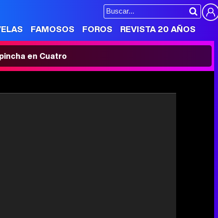
VELAS
FAMOSOS
FOROS
REVISTA 20 AÑOS
' pincha en Cuatro