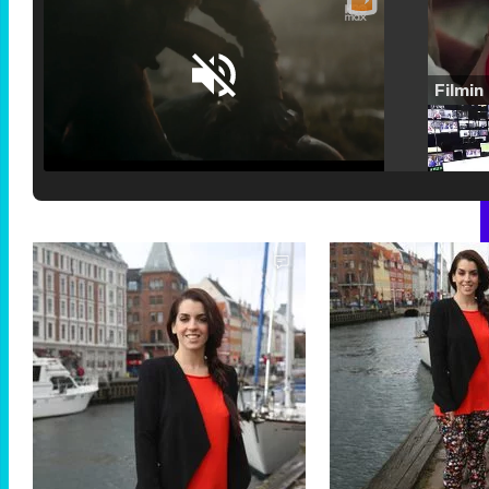
Loaded
:
25.30%
/
Unmute