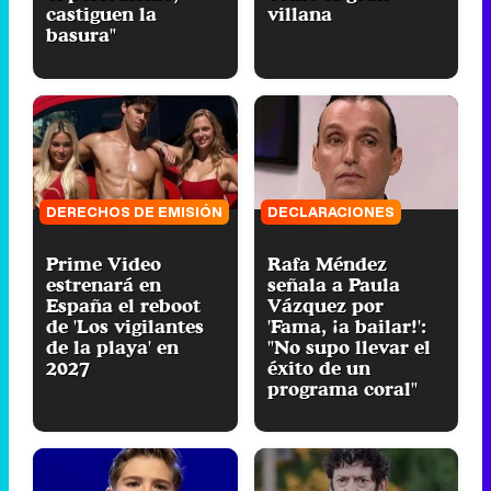
castiguen la
villana
basura"
DERECHOS DE EMISIÓN
DECLARACIONES
Prime Video
Rafa Méndez
estrenará en
señala a Paula
España el reboot
Vázquez por
de 'Los vigilantes
'Fama, ¡a bailar!':
de la playa' en
"No supo llevar el
2027
éxito de un
programa coral"