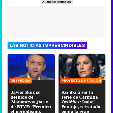
Eliminar anuncios
LAS NOTICIAS IMPRESCINDIBLES
DESPEDIDA
PROYECTO DE FICCIÓN
Javier Ruiz se
Así iba a ser la
despide de
serie de Carmina
'Mañaneros 360' y
Ordóñez: Isabel
de RTVE: "Premien
Pantoja, retratada
el periodismo,
como la gran