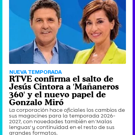
Tráiler de '33 días', la nueva serie de Atresplayer con Julián Villagrán y José Manuel Poga
Tráiler en catalán de 'Ravalear', la nueva serie de HBO Max sobre los fondos buitre
NUEVA TEMPORADA
RTVE confirma el salto de
Jesús Cintora a 'Mañaneros
360' y el nuevo papel de
Gonzalo Miró
Tráiler de la tercera temporada de 'The Walking Dead: Dead City' de AMC+
La corporación hace oficiales los cambios de
sus magacines para la temporada 2026-
2027, con novedades también en 'Malas
lenguas' y continuidad en el resto de sus
grandes formatos.