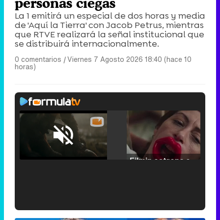
personas ciegas
La 1 emitirá un especial de dos horas y media
de 'Aquí la Tierra' con Jacob Petrus, mientras
que RTVE realizará la señal institucional que
se distribuirá internacionalmente.
0 comentarios
|
Viernes 7 Agosto 2026 18:40 (hace 10
horas)
Loaded
:
25.30%
/
Unmute
Filmin estrena el tráiler de 'Millennial Mal', su nueva comedia universitaria de la mano de Lorena Iglesias
'120 Minutos' celebra sus 2.000 programas en Telemadrid con un vídeo del día a día en la redacción