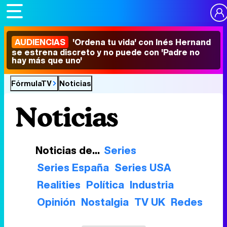
AUDIENCIAS
'Ordena tu vida' con Inés Hernand
se estrena discreto y no puede con 'Padre no
hay más que uno'
FórmulaTV
Noticias
Noticias
Noticias de...
Series
Series España
Series USA
Realities
Política
Industria
Opinión
Nostalgia
TV UK
Redes