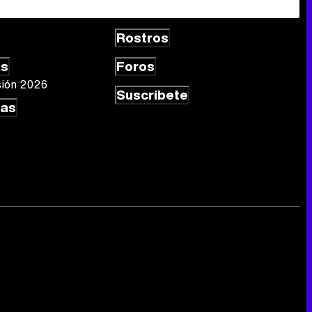
Rostros
as
Foros
sión 2026
Suscríbete
las