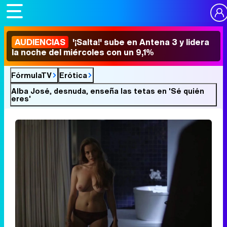
AUDIENCIAS
'¡Salta!' sube en Antena 3 y lidera
la noche del miércoles con un 9,1%
FórmulaTV
Erótica
Alba José, desnuda, enseña las tetas en 'Sé quién
eres'