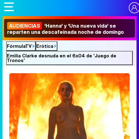
AUDIENCIAS
'Hanna' y 'Una nueva vida' se
reparten una descafeinada noche de domingo
FórmulaTV
Erótica
Emilia Clarke desnuda en el 6x04 de 'Juego de
Tronos'