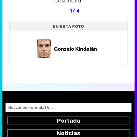
Casanova.
17
4
EN ESTA FOTO
Gonzalo Kindelán
Portada
Noticias