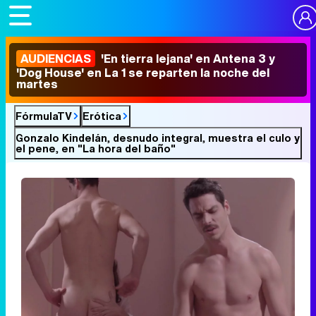
AUDIENCIAS
'En tierra lejana' en Antena 3 y
'Dog House' en La 1 se reparten la noche del
martes
FórmulaTV
Erótica
Gonzalo Kindelán, desnudo integral, muestra el culo y
el pene, en "La hora del baño"