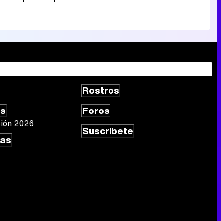
Rostros
as
Foros
sión 2026
Suscríbete
las