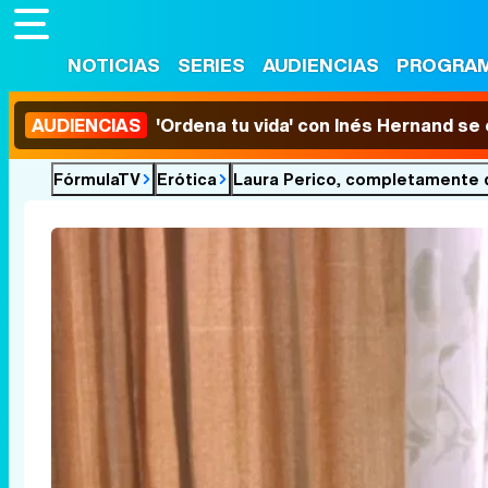
NOTICIAS
SERIES
AUDIENCIAS
PROGRA
AUDIENCIAS
'Ordena tu vida' con Inés Hernand se
FórmulaTV
Erótica
Laura Perico, completamente d