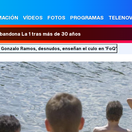
MACIÓN
VÍDEOS
FOTOS
PROGRAMAS
TELENO
 abandona La 1 tras más de 30 años
y Gonzalo Ramos, desnudos, enseñan el culo en 'FoQ'