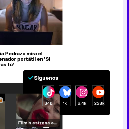
ía Pedraza mira el
enador portátil en 'Si
as tú'
Síguenos
34k
1k
6,4k
258k
Filmin estrena el tráiler de 'Millennial Mal', su nueva comedia universitaria de la mano de Lorena Iglesias