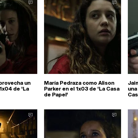
aprovecha un
María Pedraza como Alison
Jai
1x04 de 'La
Parker en el 1x03 de 'La Casa
una 
de Papel'
Cas