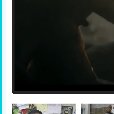
Loaded
:
25.30%
/
Unmute