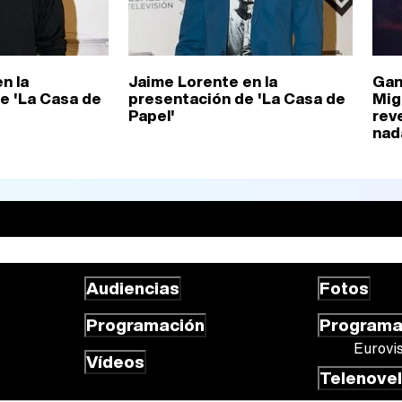
n la
Jaime Lorente en la
Gan
e 'La Casa de
presentación de 'La Casa de
Mig
Papel'
rev
nad
Audiencias
Fotos
Programación
Program
Eurovi
Vídeos
Telenove