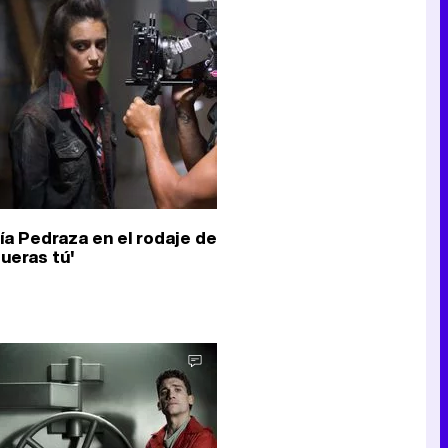
Canción ganadora de Eurovisión 2026: DARA con "Bangaranga" por Bulgaria
ía Pedraza en el rodaje de
fueras tú'