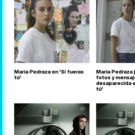
María Pedraza en 'Si fueras
María Pedraza j
tú'
fotos y mensaje
desaparecida e
tú'