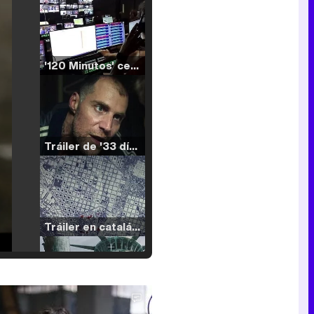
'120 Minutos' celebra sus 2.000 programas en Telemadrid con un vídeo del día a día en la redacción
Tráiler de '33 días', la nueva serie de Atresplayer con Julián Villagrán y José Manuel Poga
Tráiler en catalán de 'Ravalear', la nueva serie de HBO Max sobre los fondos buitre
Tráiler de la tercera temporada de 'The Walking Dead: Dead City' de AMC+