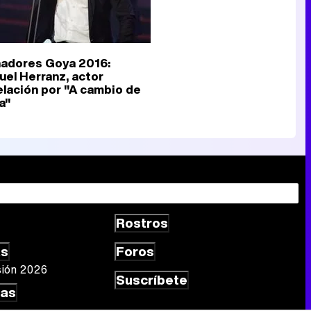
adores Goya 2016:
uel Herranz, actor
elación por "A cambio de
a"
Rostros
as
Foros
sión 2026
Suscríbete
las