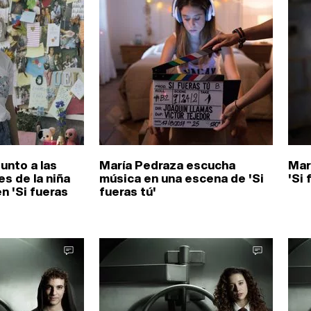
unto a las
María Pedraza escucha
Mar
s de la niña
música en una escena de 'Si
'Si 
n 'Si fueras
fueras tú'