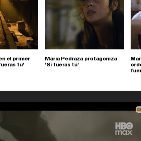
en el primer
María Pedraza protagoniza
Mar
fueras tú'
'Si fueras tú'
ord
fuer