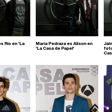
s Río en 'La
María Pedraza es Alison en
Jai
'La Casa de Papel'
fot
Cas