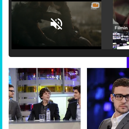
Loaded
:
25.30%
/
Unmute
3