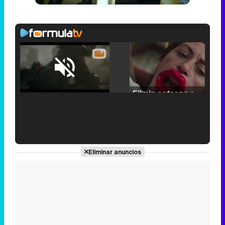
Loaded
:
25.30%
/
Unmute
Filmin estrena el tráiler de 'Millennial Mal', su nueva comedia universitaria de la mano de Lorena Iglesias
'120 Minutos' celebra sus 2.000 programas en Telemadrid con un vídeo del día a día en la redacción
Eliminar anuncios
Tráiler de '33 días', la nueva serie de Atresplayer con Julián Villagrán y José Manuel Poga