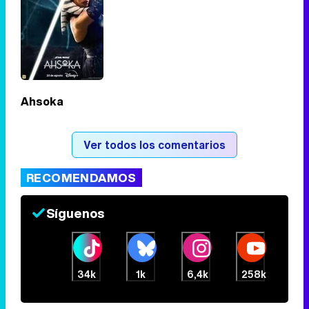
Ahsoka
Ver todos los comentarios
RECOMENDAMOS
Síguenos
34k
1k
6,4k
258k