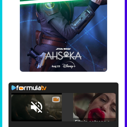
Loaded
:
25.30%
/
Unmute
Filmin estrena el tráiler de 'Millennial Mal', su nueva comedia universitaria de la mano de Lorena Iglesias