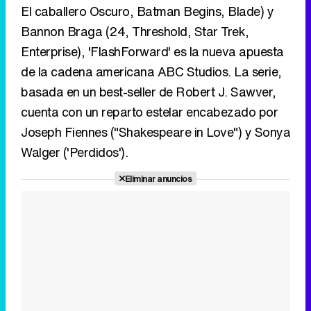
El caballero Oscuro, Batman Begins, Blade) y
Bannon Braga (24, Threshold, Star Trek,
Enterprise), 'FlashForward' es la nueva apuesta
Tráiler de '33 días', la nueva serie de Atresplayer con Julián Villagrán y José Manuel Poga
de la cadena americana ABC Studios. La serie,
basada en un best-seller de Robert J. Sawver,
cuenta con un reparto estelar encabezado por
Joseph Fiennes ("Shakespeare in Love") y Sonya
Tráiler en catalán de 'Ravalear', la nueva serie de HBO Max sobre los fondos buitre
Walger ('Perdidos').
Eliminar anuncios
Tráiler de la tercera temporada de 'The Walking Dead: Dead City' de AMC+
Canción ganadora de Eurovisión 2026: DARA con "Bangaranga" por Bulgaria