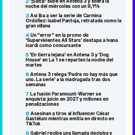
2
'¡Salta!' sube en Antena 3 y lidera la
noche del miércoles con un 9,1%
3
Así iba a ser la serie de Carmina
Ordóñez: Isabel Pantoja, retratada como la
gran villana
4
Un "error" en la promo de
'Supervivientes All Stars' destapa a Ivana
Icardi como concursante
5
'En tierra lejana' en Antena 3 y 'Dog
House' en La 1 se reparten la noche del
martes
6
Antena 3 relega 'Padre no hay más que
uno. La serie' a la madrugada tras dos
semanas
7
La fusión Paramount-Warner se
enquista: juicio en 2027 y millones en
penalizaciones
8
Asesinan a tiros al influencer César
Gastélum mientras emitía en directo en
TikTok
9
Gabriel recibe una llamada decisiva y