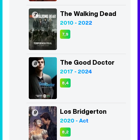
The Walking Dead
7
2010 - 2022
7,9
The Good Doctor
8
2017 - 2024
8,4
Los Bridgerton
9
2020 - Act
8,2