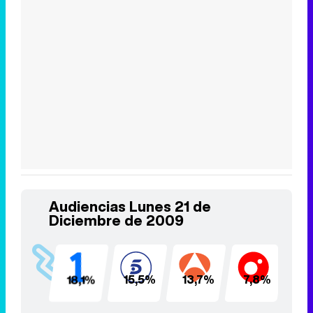
Audiencias Lunes 21 de
Diciembre de 2009
18,1%
15,5%
13,7%
7,8%
5