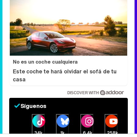
No es un coche cualquiera
Este coche te hará olvidar el sofá de tu
casa
DISCOVER WITH
Síguenos
34k
1k
6,4k
258k
Eliminar anuncios