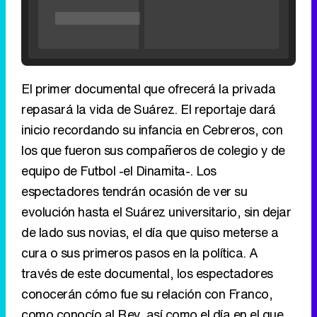
repasará la vida de Suárez. El reportaje dará
inicio recordando su infancia en Cebreros, con
los que fueron sus compañeros de colegio y de
Tráiler de '33 días', la nueva serie de Atresplayer con Julián Villagrán y José Manuel Poga
equipo de Futbol -el Dinamita-. Los
espectadores tendrán ocasión de ver su
evolución hasta el Suárez universitario, sin dejar
de lado sus novias, el día que quiso meterse a
Tráiler en catalán de 'Ravalear', la nueva serie de HBO Max sobre los fondos buitre
cura o sus primeros pasos en la política. A
través de este documental, los espectadores
conocerán cómo fue su relación con Franco,
como conocío al Rey, así como el día en el que
Tráiler de la tercera temporada de 'The Walking Dead: Dead City' de AMC+
fue elegido presidente.
Eliminar anuncios
Canción ganadora de Eurovisión 2026: DARA con "Bangaranga" por Bulgaria