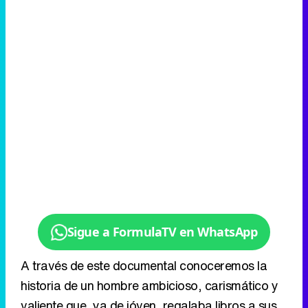
Sigue a FormulaTV en WhatsApp
A través de este documental conoceremos la
historia de un hombre ambicioso, carismático y
valiente que, ya de jóven, regalaba libros a sus
amigos de la facultad con la dedicatoria..."De
Adolfo Suárez, futuro presidente del Gobierno."
El reportaje, producido por los servicios
informativos de Antena 3, contará con la