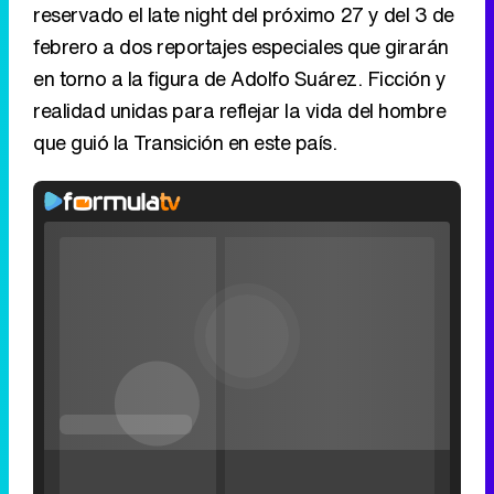
reservado el late night del próximo 27 y del 3 de
febrero a dos reportajes especiales que girarán
en torno a la figura de Adolfo Suárez. Ficción y
realidad unidas para reflejar la vida del hombre
que guió la Transición en este país.
Video
Player
is
Loaded
:
loading.
0%
Fullscreen
Current
0:00
/
Duration
0:00
Remaining
-
0:00
Pause
Unmute
Seek
Seek
Filmin estrena el tráiler de 'Millennial Mal', su nueva comedia universitaria de la mano de Lorena Iglesias
back
forward
20
30
seconds
seconds
Time
Time
'120 Minutos' celebra sus 2.000 programas en Telemadrid con un vídeo del día a día en la redacción
El primer documental que ofrecerá la privada