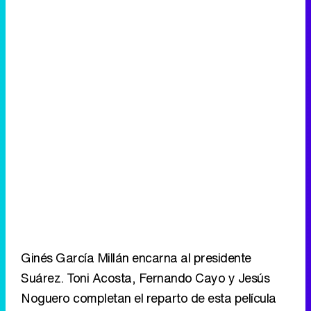
Ginés García Millán encarna al presidente
Suárez. Toni Acosta, Fernando Cayo y Jesús
Noguero completan el reparto de esta película
para televisión, dirigida por Sergio Cabrera. La
TV movie recorrerá la trayectoria política y
personal de esta destacada personalidad
española desde su juventud hasta el 29 de enero
de 1981, fecha en la que presenta su dimisión