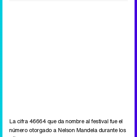
La cifra 46664 que da nombre al festival fue el
número otorgado a Nelson Mandela durante los
años que estuvo recluido en la prisión de
Robben Island, en la que ingresó en 1964. Este
número se ha convertido en símbolo de la lucha
contra el SIDA, que cada año causa millones de
muertes en todo el mundo, especialmente en el