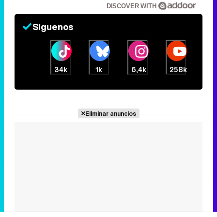
34k
1k
6,4k
258k
Eliminar anuncios