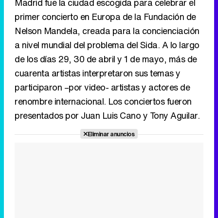
cuarenta artistas interpretaron sus temas y
participaron –por video- artistas y actores de
renombre internacional. Los conciertos fueron
Tráiler en catalán de 'Ravalear', la nueva serie de HBO Max sobre los fondos buitre
presentados por Juan Luis Cano y Tony Aguilar.
Eliminar anuncios
Tráiler de la tercera temporada de 'The Walking Dead: Dead City' de AMC+
Canción ganadora de Eurovisión 2026: DARA con "Bangaranga" por Bulgaria