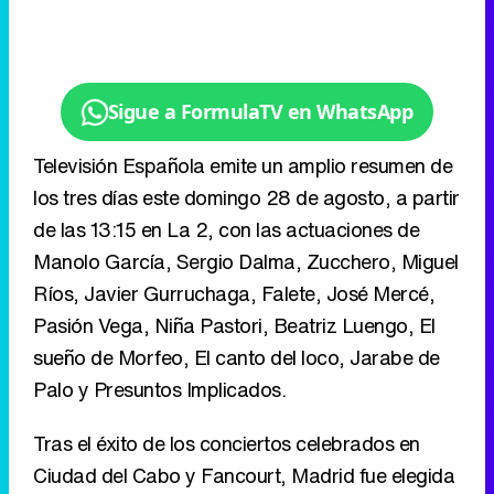
Televisión Española emite un amplio resumen de
los tres días este domingo 28 de agosto, a partir
de las 13:15 en La 2, con las actuaciones de
Manolo García, Sergio Dalma, Zucchero, Miguel
Ríos, Javier Gurruchaga, Falete, José Mercé,
Pasión Vega, Niña Pastori, Beatriz Luengo, El
sueño de Morfeo, El canto del loco, Jarabe de
Palo y Presuntos Implicados.
Tras el éxito de los conciertos celebrados en
Ciudad del Cabo y Fancourt, Madrid fue elegida
como sede para celebrar el primer concierto
46664 en Europa. Fueron tres fechas con otras
tantas tendencias musicales: la música de raíces
fue la protagonista el 29 de abril, el pop fue el
del 30, mientras que el concierto del 1 de mayo