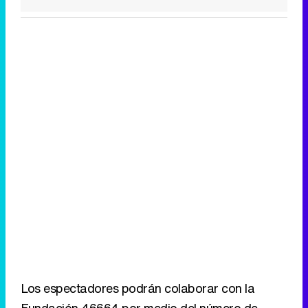
Los espectadores podrán colaborar con la
Fundación 46664 por medio del número de
teléfono 905 44 56 57, y por medio de mensaje
de móvil al 5657 con la palabra MANDELA.
Ver todos los comentarios