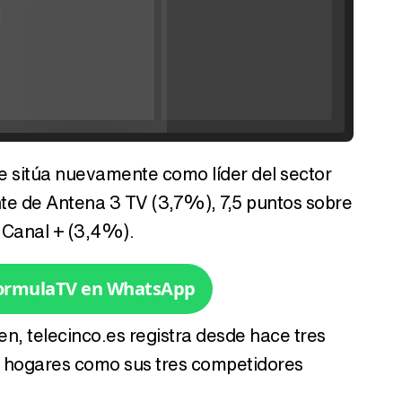
'120 Minutos' celebra sus 2.000 programas en Telemadrid con un vídeo del día a día en la redacción
 se sitúa nuevamente como líder del sector
Tráiler de '33 días', la nueva serie de Atresplayer con Julián Villagrán y José Manuel Poga
nte de Antena 3 TV (3,7%), 7,5 puntos sobre
 Canal + (3,4%).
FormulaTV en WhatsApp
Tráiler en catalán de 'Ravalear', la nueva serie de HBO Max sobre los fondos buitre
en, telecinco.es registra desde hace tres
 hogares como sus tres competidores
Tráiler de la tercera temporada de 'The Walking Dead: Dead City' de AMC+