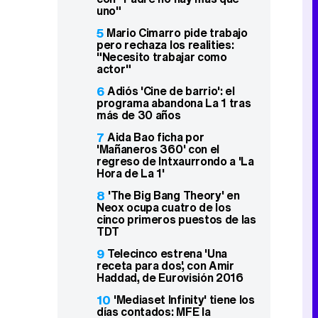
uno"
5
Mario Cimarro pide trabajo
pero rechaza los realities:
"Necesito trabajar como
actor"
6
Adiós 'Cine de barrio': el
programa abandona La 1 tras
más de 30 años
7
Aida Bao ficha por
'Mañaneros 360' con el
regreso de Intxaurrondo a 'La
Hora de La 1'
8
'The Big Bang Theory' en
Neox ocupa cuatro de los
cinco primeros puestos de las
TDT
9
Telecinco estrena 'Una
receta para dos', con Amir
Haddad, de Eurovisión 2016
10
'Mediaset Infinity' tiene los
días contados: MFE la