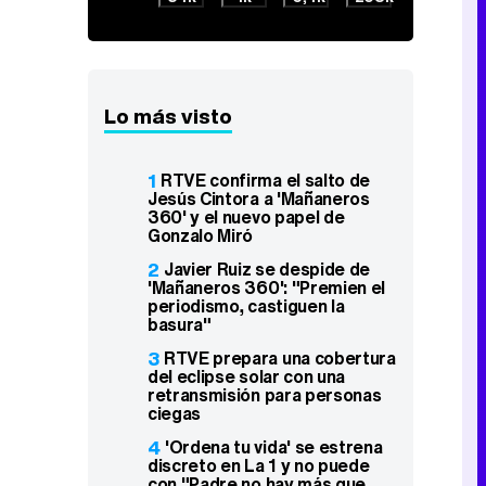
Lo más visto
1
RTVE confirma el salto de
Jesús Cintora a 'Mañaneros
360' y el nuevo papel de
Gonzalo Miró
2
Javier Ruiz se despide de
'Mañaneros 360': "Premien el
periodismo, castiguen la
basura"
3
RTVE prepara una cobertura
del eclipse solar con una
retransmisión para personas
ciegas
4
'Ordena tu vida' se estrena
discreto en La 1 y no puede
con "Padre no hay más que