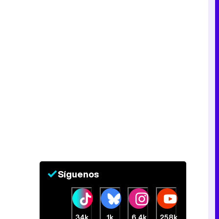
Síguenos
34k
1k
6,4k
258k