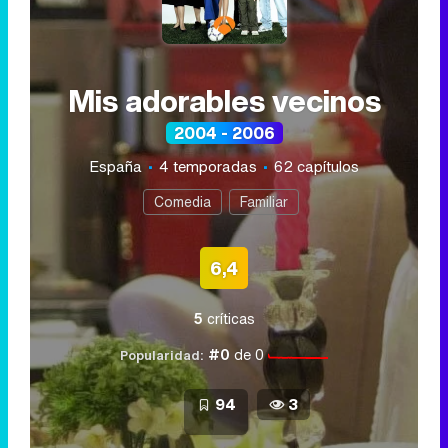
Mis adorables vecinos
2004 - 2006
España
4 temporadas
62 capítulos
Comedia
Familiar
6,4
5
críticas
#0
de 0
Popularidad:
94
3