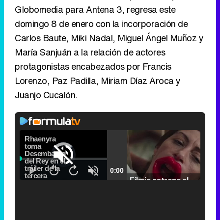
Globomedia para Antena 3, regresa este
domingo 8 de enero con la incorporación de
Carlos Baute, Miki Nadal, Miguel Ángel Muñoz y
María Sanjuán a la relación de actores
protagonistas encabezados por Francis
Lorenzo, Paz Padilla, Miriam Díaz Aroca y
Juanjo Cucalón.
Video
Player
is
Loaded
:
loading.
0%
Fullscreen
Current
0:00
/
Duration
2:24
Remaining
-
2:24
Pause
Unmute
Seek
Seek
Filmin estrena el tráiler de 'Millennial Mal', su nueva comedia universitaria de la mano de Lorena Iglesias
back
forward
20
30
seconds
seconds
Time
Time