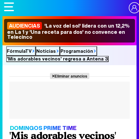
AUDIENCIAS
'La voz del sol' lidera con un 12,2%
en La 1 y 'Una receta para dos' no convence en
Telecinco
FórmulaTV
Noticias
Programación
'Mis adorables vecinos' regresa a Antena 3
Eliminar anuncios
DOMINGOS PRIME TIME
'Mis adorables vecinos'