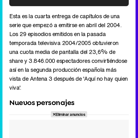
'120 Minutos' celebra sus 2.000 programas en Telemadrid con un vídeo del día a día en la redacción
Esta es la cuarta entrega de capítulos de una
serie que empezó a emitirse en abril del 2004.
Los 29 episodios emitidos en la pasada
temporada televisiva 2004/2005 obtuvieron
Tráiler de '33 días', la nueva serie de Atresplayer con Julián Villagrán y José Manuel Poga
una cuota media de pantalla del 23,6% de
share y 3.846.000 espectadores convirtiéndose
así en la segunda producción española más
vista de Antena 3 después de 'Aquí no hay quien
Tráiler en catalán de 'Ravalear', la nueva serie de HBO Max sobre los fondos buitre
viva'.
Nuevos personajes
Eliminar anuncios
Tráiler de la tercera temporada de 'The Walking Dead: Dead City' de AMC+