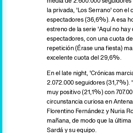
media de 2.600.000 seguidores y
la privada, 'Los Serrano' con el 
espectadores (36,6%). A esa hor
estreno de la serie 'Aquí no ha
espectadores, con una cuota de 
repetición (Érase una fiesta) m
excelente cuota del 29,6%.
En el late night, 'Crónicas marc
2.072.000 seguidores (31,7%). 'U
muy positivo (21,1%) con 707.0
circunstancia curiosa en Anten
Florentino Fernández y Nuria Ro
mañana, de modo que la última 
Sardá y su equipo.