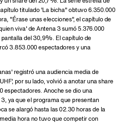
 un share del 20,7%. La serie estrella de
capítulo titulado 'La bicha" obtuvo 6.350.000
a, "Érase unas elecciones", el capítulo de
y quien viva' de Antena 3 sumó 5.376.000
Tráiler en catalán de 'Ravalear', la nueva serie de HBO Max sobre los fondos buitre
pantalla del 30,9%. El capítulo de
arcó 3.853.000 espectadores y una
Tráiler de la tercera temporada de 'The Walking Dead: Dead City' de AMC+
ianas' registró una audiencia media de
HF', por su lado, volvió a anotar una share
00 espectadores. Anoche se dio una
Canción ganadora de Eurovisión 2026: DARA con "Bangaranga" por Bulgaria
a 3, ya que el programa que presentan
ca se alargó hasta las 02.30 horas de la
media hora no tuvo que competir con