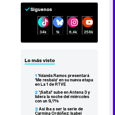
Síguenos
34k
1k
6,4k
258k
Lo más visto
1
Yolanda Ramos presentará
'Me resbala' en su nueva etapa
en La 1 de RTVE
2
'¡Salta!' sube en Antena 3 y
lidera la noche del miércoles
con un 9,1%
3
Así iba a ser la serie de
Carmina Ordóñez: Isabel