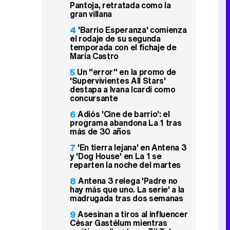
Pantoja, retratada como la
gran villana
4
'Barrio Esperanza' comienza
el rodaje de su segunda
temporada con el fichaje de
María Castro
5
Un "error" en la promo de
'Supervivientes All Stars'
destapa a Ivana Icardi como
concursante
6
Adiós 'Cine de barrio': el
programa abandona La 1 tras
más de 30 años
7
'En tierra lejana' en Antena 3
y 'Dog House' en La 1 se
reparten la noche del martes
8
Antena 3 relega 'Padre no
hay más que uno. La serie' a la
madrugada tras dos semanas
9
Asesinan a tiros al influencer
César Gastélum mientras