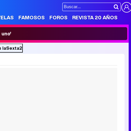
VELAS
FAMOSOS
FOROS
REVISTA 20 AÑOS
 uno'
n laSexta2