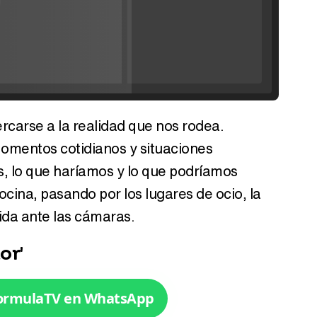
'120 Minutos' celebra sus 2.000 programas en Telemadrid con un vídeo del día a día en la redacción
rcarse a la realidad que nos rodea.
Tráiler de '33 días', la nueva serie de Atresplayer con Julián Villagrán y José Manuel Poga
 Momentos cotidianos y situaciones
, lo que haríamos y lo que podríamos
ocina, pasando por los lugares de ocio, la
ida ante las cámaras.
Tráiler en catalán de 'Ravalear', la nueva serie de HBO Max sobre los fondos buitre
or'
FormulaTV en WhatsApp
Tráiler de la tercera temporada de 'The Walking Dead: Dead City' de AMC+