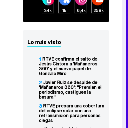
34k
1k
6,4k
258k
Lo más visto
1
RTVE confirma el salto de
Jesús Cintora a 'Mañaneros
360' y el nuevo papel de
Gonzalo Miró
2
Javier Ruiz se despide de
'Mañaneros 360': "Premien el
periodismo, castiguen la
basura"
3
RTVE prepara una cobertura
del eclipse solar con una
retransmisión para personas
ciegas