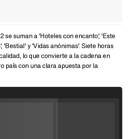
 se suman a 'Hoteles con encanto', 'Este
', 'Bestial' y 'Vidas anónimas'. Siete horas
calidad, lo que convierte a la cadena en
ro país con una clara apuesta por la
Filmin estrena el tráiler de 'Millennial Mal', su nueva comedia universitaria de la mano de Lorena Iglesias