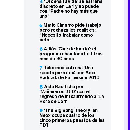
4
'Ordena tu vida' se estrena
discreto en La 1 y no puede
con "Padre no hay más que
uno"
5
Mario Cimarro pide trabajo
pero rechaza los realities:
"Necesito trabajar como
actor"
6
Adiós 'Cine de barrio': el
programa abandona La 1 tras
más de 30 años
7
Telecinco estrena 'Una
receta para dos', con Amir
Haddad, de Eurovisión 2016
8
Aida Bao ficha por
'Mañaneros 360' con el
regreso de Intxaurrondo a 'La
Hora de La 1'
9
'The Big Bang Theory' en
Neox ocupa cuatro de los
cinco primeros puestos de las
TDT