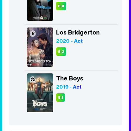
8,4
Los Bridgerton
9
2020 - Act
8,2
The Boys
10
2019 - Act
8,1