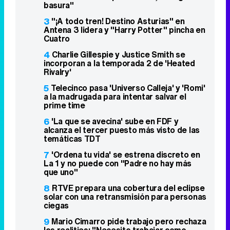
basura"
3
"¡A todo tren! Destino Asturias" en
Antena 3 lidera y "Harry Potter" pincha en
Cuatro
4
Charlie Gillespie y Justice Smith se
incorporan a la temporada 2 de 'Heated
Rivalry'
5
Telecinco pasa 'Universo Calleja' y 'Romi'
a la madrugada para intentar salvar el
prime time
6
'La que se avecina' sube en FDF y
alcanza el tercer puesto más visto de las
temáticas TDT
7
'Ordena tu vida' se estrena discreto en
La 1 y no puede con "Padre no hay más
que uno"
8
RTVE prepara una cobertura del eclipse
solar con una retransmisión para personas
ciegas
9
Mario Cimarro pide trabajo pero rechaza