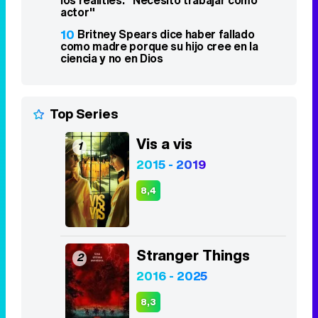
los realities: "Necesito trabajar como
actor"
10
Britney Spears dice haber fallado
como madre porque su hijo cree en la
ciencia y no en Dios
Top Series
Vis a vis
1
2015 - 2019
8,4
Stranger Things
2
2016 - 2025
8,3