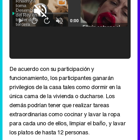
Video
Player
is
Loaded
:
loading.
0.00%
Picture-
Fullscr
Current
0:00
/
Duration
2:24
Remaining
-
2:24
in-
Pause
Unmute
Seek
Seek
Picture
Filmin estrena el tráiler de 'Millennial Mal', su nueva comedia universitaria de la mano de Lorena Iglesias
back
forward
20
30
seconds
seconds
Time
Time
'120 Minutos' celebra sus 2.000 programas en Telemadrid con un vídeo del día a día en la redacción
De acuerdo con su participación y
funcionamiento, los participantes ganarán
privilegios de la casa tales como dormir en la
única cama de la vivienda o ducharse. Los
Tráiler de '33 días', la nueva serie de Atresplayer con Julián Villagrán y José Manuel Poga
demás podrían tener que realizar tareas
extraordinarias como cocinar y lavar la ropa
para cada uno de ellos, limpiar el baño, y lavar
los platos de hasta 12 personas.
Tráiler en catalán de 'Ravalear', la nueva serie de HBO Max sobre los fondos buitre