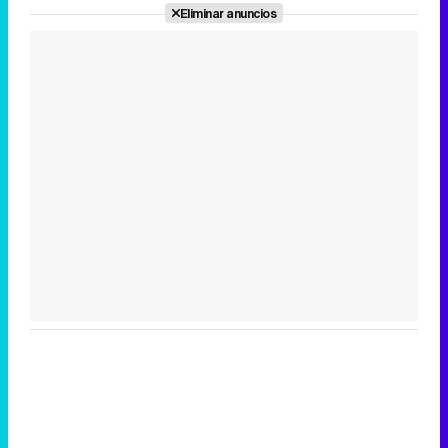
Eliminar anuncios
Tráiler de la tercera temporada de 'The Walking Dead: Dead City' de AMC+
Canción ganadora de Eurovisión 2026: DARA con "Bangaranga" por Bulgaria