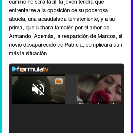
camino no será fácil: la joven tendrá que
enfrentarse a la oposición de su poderosa
abuela, una acaudalada terrateniente, y a su
prima, que luchará también por el amor de
Armando. Además, la reaparición de Marcos, el
novio desaparecido de Patricia, complicará aún
más la situación.
Loaded
:
25.30%
/
Unmute
Filmin estrena el tráiler de 'Millennial Mal', su nueva comedia universitaria de la mano de Lorena Iglesias