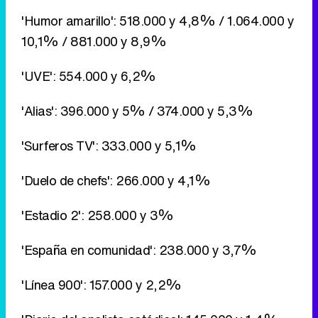
'Alias': 396.000 y 5% / 374.000 y 5,3%
'Surferos TV': 333.000 y 5,1%
'Duelo de chefs': 266.000 y 4,1%
'Estadio 2': 258.000 y 3%
'España en comunidad': 238.000 y 3,7%
'Línea 900': 157.000 y 2,2%
'Diario del analista catódico': 145.000 y 1,4%
'Padre de familia': 171.000 y 1,6%
'El rey de la colina': 163.000 y 1,6%