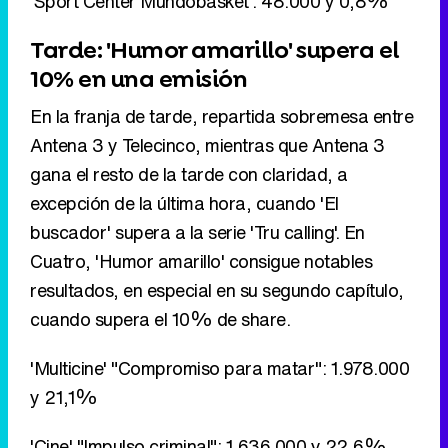
Antena 3 y Telecinco, mientras que Antena 3
gana el resto de la tarde con claridad, a
excepción de la última hora, cuando 'El
buscador' supera a la serie 'Tru calling'. En
Cuatro, 'Humor amarillo' consigue notables
resultados, en especial en su segundo capítulo,
cuando supera el 10% de share.
'Multicine' "Compromiso para matar": 1.978.000
y 21,1%
'Cine' "Impulso criminal": 1.636.000 y 22,6%
'Tru calling': 934.000 y 14,5%
'Cine On' "Siete días y una vida": 2.023.000 y
20,5%