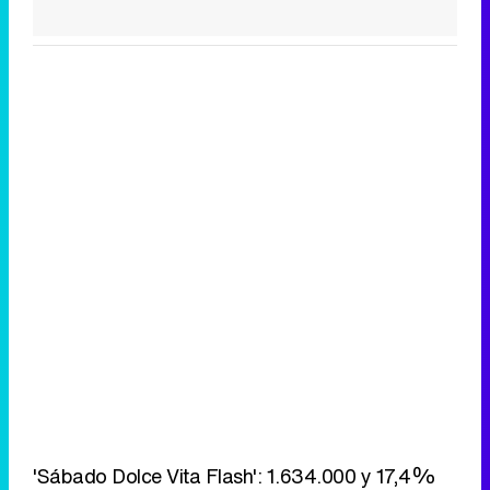
'Sábado Dolce Vita Flash': 1.634.000 y 17,4%
'Sábado Dolce Vita': 2.180.000 y 26,5%
Eliminar anuncios