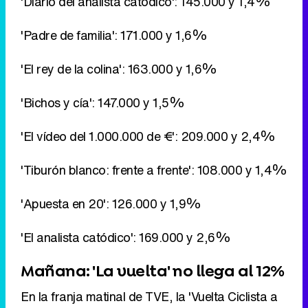
'Bichos y cía': 147.000 y 1,5%
'El vídeo del 1.000.000 de €': 209.000 y 2,4%
'Tiburón blanco: frente a frente': 108.000 y 1,4%
'Apuesta en 20': 126.000 y 1,9%
'El analista catódico': 169.000 y 2,6%
Mañana: 'La vuelta' no llega al 12%
En la franja matinal de TVE, la 'Vuelta Ciclista a
España' no pasa de un triste 11,4% de share
con la etapa entre Ponferrada y Lugo,
aproximadamente la mitad de la audiencia que a
esa hora sigue 'Corazón, corazón'.