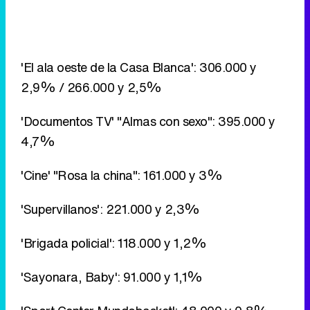
'Documentos TV' "Almas con sexo": 395.000 y
4,7%
'Cine' "Rosa la china": 161.000 y 3%
'Supervillanos': 221.000 y 2,3%
'Brigada policial': 118.000 y 1,2%
'Sayonara, Baby': 91.000 y 1,1%
'Sport Center Mundobasket': 48.000 y 0,8%
Tarde: 'Humor amarillo' supera el
10% en una emisión
En la franja de tarde, repartida sobremesa entre