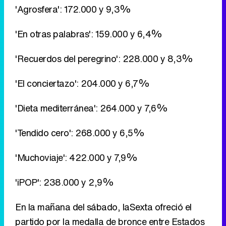
'El conciertazo': 204.000 y 6,7%
'Dieta mediterránea': 264.000 y 7,6%
'Tendido cero': 268.000 y 6,5%
'Muchoviaje': 422.000 y 7,9%
'iPOP': 238.000 y 2,9%
En la mañana del sábado, laSexta ofreció el
partido por la medalla de bronce entre Estados
Unidos y Argentina, que se decantó a favor del
Team USA. Logró un buen 13,5% de share.
'Sport Center MundoBasket': 75.000 y 6,1%