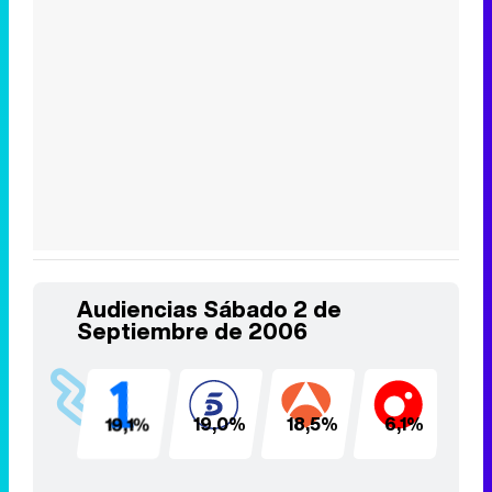
Audiencias Sábado 2 de
Septiembre de 2006
19,1%
19,0%
18,5%
6,1%
4