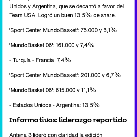
'MundoBasket 06': 161.000 y 7,4%
- Turquía - Francia: 7,4%
'Sport Center MundoBasket': 201.000 y 6,7%
'MundoBasket 06': 615.000 y 11,1%
- Estados Unidos - Argentina: 13,5%
Informativos: liderazgo repartido
Antena 3 lideró con claridad la edición
informativa de mediodía, mientras que TVE1 hizo
lo propio por la noche, minutos antes del partido
de la Selección.
'Canal 24 horas noticias': 141.000 y 22,9%