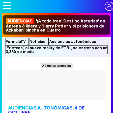
AUDIENCIAS
'¡A todo tren! Destino Asturias' en
Antena 3 lidera y 'Harry Potter y el prisionero de
Azkaban' pincha en Cuatro
FórmulaTV
Noticias
Audiencias autonómicas
'Erletxea', el nuevo reality de ETB1, se estrena con un
3,3% de media
Eliminar anuncios
AUDIENCIAS AUTONÓMICAS, 4 DE
OCTUBRE