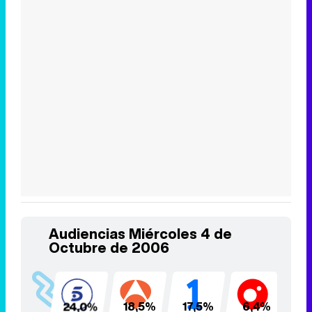
Audiencias Miércoles 4 de
Octubre de 2006
24,0%
18,5%
17,5%
6,4%
5