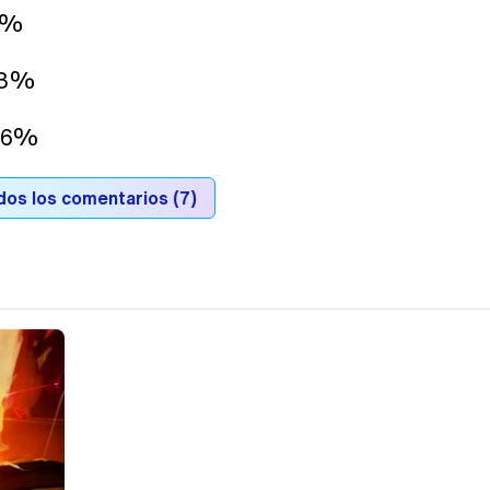
17%
 13%
y 6%
dos los comentarios (7)