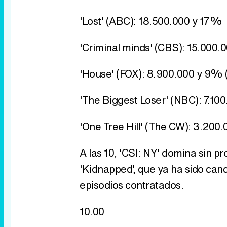
'Lost' (ABC): 18.500.000 y 17%
'Criminal minds' (CBS): 15.000
'House' (FOX): 8.900.000 y 9% 
'The Biggest Loser' (NBC): 7.10
'One Tree Hill' (The CW): 3.200
A las 10, 'CSI: NY' domina sin p
'Kidnapped', que ya ha sido can
episodios contratados.
10.00