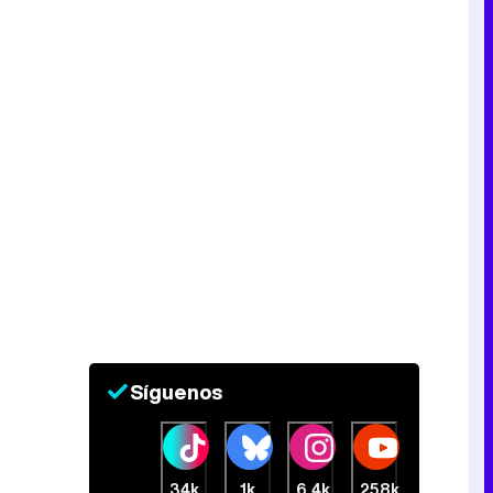
Síguenos
34k
1k
6,4k
258k