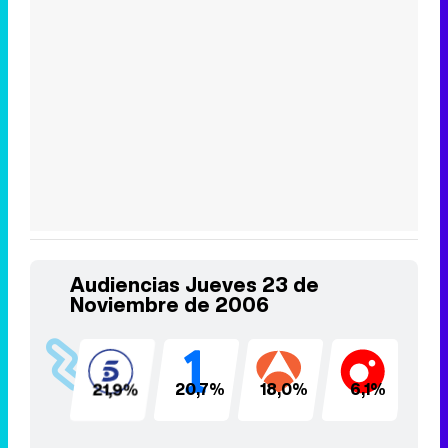
Audiencias Jueves 23 de
Noviembre de 2006
21,9%
20,7%
18,0%
6,1%
4