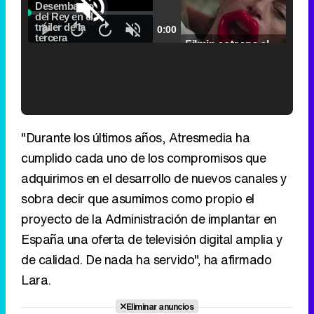
Loaded
:
5.31%
Picture-
Fullscr
Current
0:00
/
Duration
2:24
Remaining
-
2:24
in-
Pause
Unmute
Seek
Seek
Picture
Filmin estrena el tráiler de 'Millennial Mal', su nueva comedia universitaria de la mano de Lorena Iglesias
back
forward
20
30
seconds
seconds
Time
Time
'120 Minutos' celebra sus 2.000 programas en Telemadrid con un vídeo del día a día en la redacción
"Durante los últimos años, Atresmedia ha
cumplido cada uno de los compromisos que
adquirimos en el desarrollo de nuevos canales y
sobra decir que asumimos como propio el
Tráiler de '33 días', la nueva serie de Atresplayer con Julián Villagrán y José Manuel Poga
proyecto de la Administración de implantar en
España una oferta de televisión digital amplia y
de calidad. De nada ha servido", ha afirmado
Lara.
Tráiler en catalán de 'Ravalear', la nueva serie de HBO Max sobre los fondos buitre
Eliminar anuncios