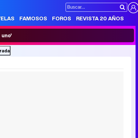
VELAS
FAMOSOS
FOROS
REVISTA 20 AÑOS
 uno'
orada