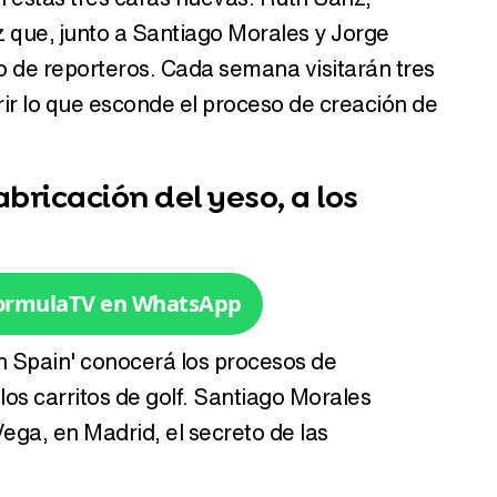
estas tres caras nuevas: Ruth Sanz,
que, junto a Santiago Morales y Jorge
 de reporteros. Cada semana visitarán tres
ir lo que esconde el proceso de creación de
Tráiler en catalán de 'Ravalear', la nueva serie de HBO Max sobre los fondos buitre
bricación del yeso, a los
Tráiler de la tercera temporada de 'The Walking Dead: Dead City' de AMC+
FormulaTV en WhatsApp
n Spain' conocerá los procesos de
Canción ganadora de Eurovisión 2026: DARA con "Bangaranga" por Bulgaria
 los carritos de golf. Santiago Morales
ega, en Madrid, el secreto de las