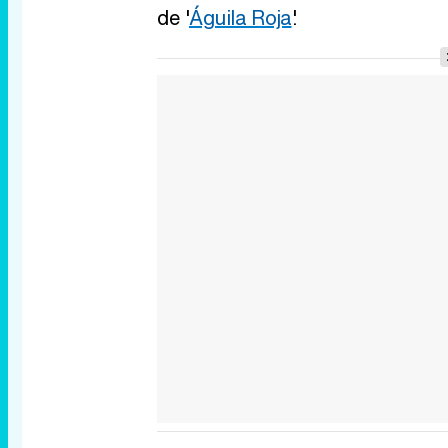
de '
Águila Roja
'.