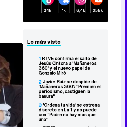
34k
1k
6,4k
258k
Lo más visto
1
RTVE confirma el salto de
Jesús Cintora a 'Mañaneros
360' y el nuevo papel de
Gonzalo Miró
2
Javier Ruiz se despide de
'Mañaneros 360': "Premien el
periodismo, castiguen la
basura"
3
'Ordena tu vida' se estrena
discreto en La 1 y no puede
con "Padre no hay más que
uno"