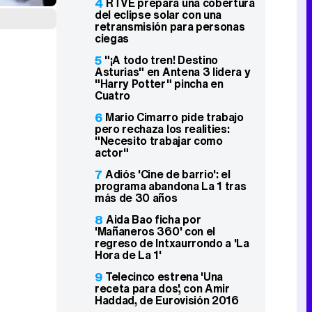
4
RTVE prepara una cobertura
del eclipse solar con una
retransmisión para personas
ciegas
5
"¡A todo tren! Destino
Asturias" en Antena 3 lidera y
"Harry Potter" pincha en
Cuatro
6
Mario Cimarro pide trabajo
pero rechaza los realities:
"Necesito trabajar como
actor"
7
Adiós 'Cine de barrio': el
programa abandona La 1 tras
más de 30 años
8
Aida Bao ficha por
'Mañaneros 360' con el
regreso de Intxaurrondo a 'La
Hora de La 1'
9
Telecinco estrena 'Una
receta para dos', con Amir
Haddad, de Eurovisión 2016