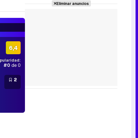
Eliminar anuncios
6,4
pularidad:
#0
de 0
2