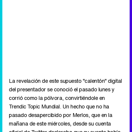
La revelación de este supuesto "calentón" digital
del presentador se conoció el pasado lunes y
corrió como la pólvora, convirtiéndole en
Trendic Topic Mundial. Un hecho que no ha
pasado desapercibido por Merlos, que en la
mañana de este miércoles, desde su cuenta
oficial de Twitter declaraba que su cuenta había
sido hackeada por delincuentes y que ya estaba
en manos de los informáticos para restablecerla.