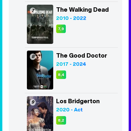
The Good Doctor
8
2017 - 2024
8,4
Los Bridgerton
9
2020 - Act
8,2
The Boys
10
2019 - Act
8,0