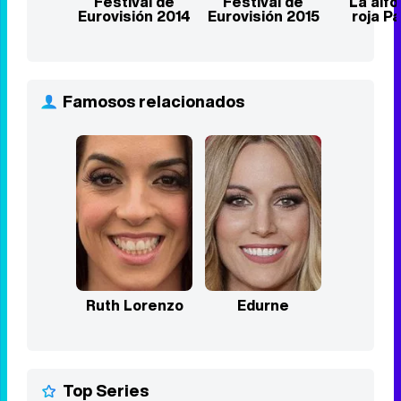
Festival de
Festival de
La alf
Eurovisión 2014
Eurovisión 2015
roja P
Famosos relacionados
Ruth Lorenzo
Edurne
Top Series