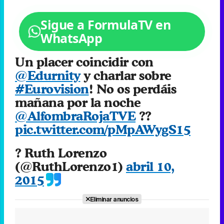
Sigue a FormulaTV en
WhatsApp
Un placer coincidir con
@Edurnity
y charlar sobre
#Eurovision
! No os perdáis
mañana por la noche
@AlfombraRojaTVE
??
pic.twitter.com/pMpAWygS15
? Ruth Lorenzo
(@RuthLorenzo1)
abril 10,
2015
Eliminar anuncios