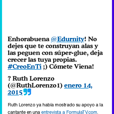
Enhorabuena
@Edurnity
! No
dejes que te construyan alas y
las peguen con súper-glue, deja
crecer las tuya propias.
#CreoEnTi
;) Cómete Viena!
? Ruth Lorenzo
(@RuthLorenzo1)
enero 14,
2015
Ruth Lorenzo ya había mostrado su apoyo a la
cantante en una
entrevista a FormulaTV.com
.