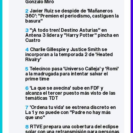
Gonzalo Miró
2
Javier Ruiz se despide de 'Mañaneros
360': "Premien el periodismo, castiguen la
basura"
3
"¡A todo tren! Destino Asturias" en
Antena 3 lidera y "Harry Potter" pincha en
Cuatro
4
Charlie Gillespie y Justice Smith se
incorporan a la temporada 2 de 'Heated
Rivalry'
5
Telecinco pasa 'Universo Calleja' y 'Romi'
a la madrugada para intentar salvar el
prime time
6
'La que se avecina' sube en FDF y
alcanza el tercer puesto más visto de las
temáticas TDT
7
'Ordena tu vida' se estrena discreto en
La 1 y no puede con "Padre no hay más
que uno"
8
RTVE prepara una cobertura del eclipse
solar con una retransmisión para personas