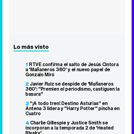
Lo más visto
1
RTVE confirma el salto de Jesús Cintora
a 'Mañaneros 360' y el nuevo papel de
Gonzalo Miró
2
Javier Ruiz se despide de 'Mañaneros
360': "Premien el periodismo, castiguen la
basura"
3
"¡A todo tren! Destino Asturias" en
Antena 3 lidera y "Harry Potter" pincha en
Cuatro
4
Charlie Gillespie y Justice Smith se
incorporan a la temporada 2 de 'Heated
Rivalry'
5
'Ordena tu vida' se estrena discreto en
La 1 y no puede con "Padre no hay más
que uno"
6
RTVE prepara una cobertura del eclipse
solar con una retransmisión para personas
ciegas