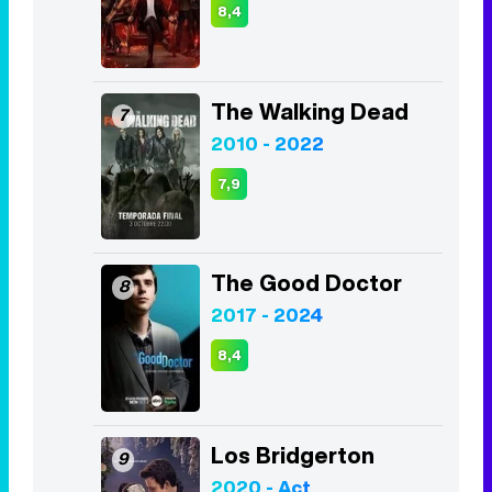
7,9
The Good Doctor
8
2017 - 2024
8,4
Los Bridgerton
9
2020 - Act
8,2
The Boys
10