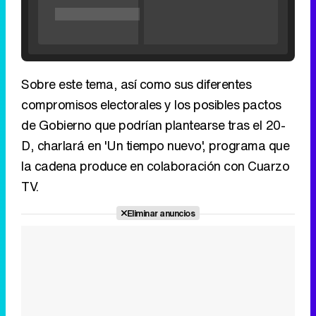
compromisos electorales y los posibles pactos
de Gobierno que podrían plantearse tras el 20-
D, charlará en 'Un tiempo nuevo', programa que
Tráiler de '33 días', la nueva serie de Atresplayer con Julián Villagrán y José Manuel Poga
la cadena produce en colaboración con Cuarzo
TV.
Eliminar anuncios
Tráiler en catalán de 'Ravalear', la nueva serie de HBO Max sobre los fondos buitre
Tráiler de la tercera temporada de 'The Walking Dead: Dead City' de AMC+
Canción ganadora de Eurovisión 2026: DARA con "Bangaranga" por Bulgaria