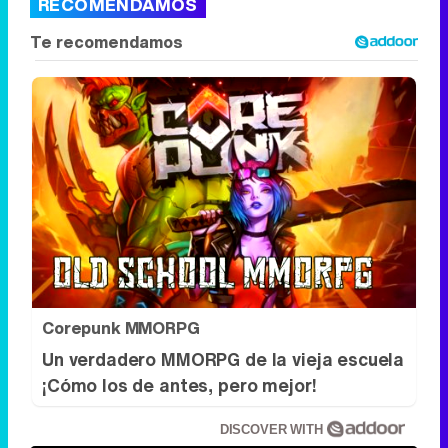
Corepunk MMORPG
Un verdadero MMORPG de la vieja escuela
¡Cómo los de antes, pero mejor!
DISCOVER WITH
Síguenos
34k
1k
6,4k
258k