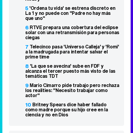
7
Telecinco pasa 'Universo Calleja' y 'Romi'
a la madrugada para intentar salvar el
prime time
8
'La que se avecina' sube en FDF y
alcanza el tercer puesto más visto de las
temáticas TDT
9
Mario Cimarro pide trabajo pero rechaza
los realities: "Necesito trabajar como
actor"
10
Britney Spears dice haber fallado
como madre porque su hijo cree en la
ciencia y no en Dios
Top Series
Vis a vis
1
2015 - 2019
8,4