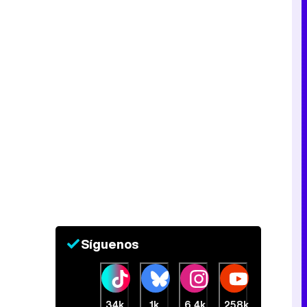
Síguenos
34k
1k
6,4k
258k