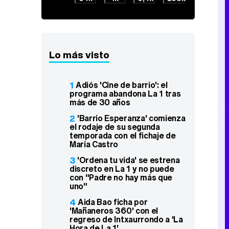
Lo más visto
1
Adiós 'Cine de barrio': el
programa abandona La 1 tras
más de 30 años
2
'Barrio Esperanza' comienza
el rodaje de su segunda
temporada con el fichaje de
María Castro
3
'Ordena tu vida' se estrena
discreto en La 1 y no puede
con "Padre no hay más que
uno"
4
Aida Bao ficha por
'Mañaneros 360' con el
regreso de Intxaurrondo a 'La
Hora de La 1'