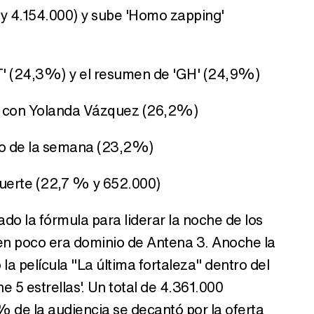
 y 4.154.000) y sube 'Homo zapping'
T' (24,3%) y el resumen de 'GH' (24,9%)
Tráiler en catalán de 'Ravalear', la nueva serie de HBO Max sobre los fondos buitre
 aún con Yolanda Vázquez (26,2%)
zgo de la semana (23,2%)
Tráiler de la tercera temporada de 'The Walking Dead: Dead City' de AMC+
 fuerte (22,7 % y 652.000)
do la fórmula para liderar la noche de los
Canción ganadora de Eurovisión 2026: DARA con "Bangaranga" por Bulgaria
en poco era dominio de Antena 3. Anoche la
a película "La última fortaleza" dentro del
 5 estrellas'. Un total de 4.361.000
% de la audiencia se decantó por la oferta