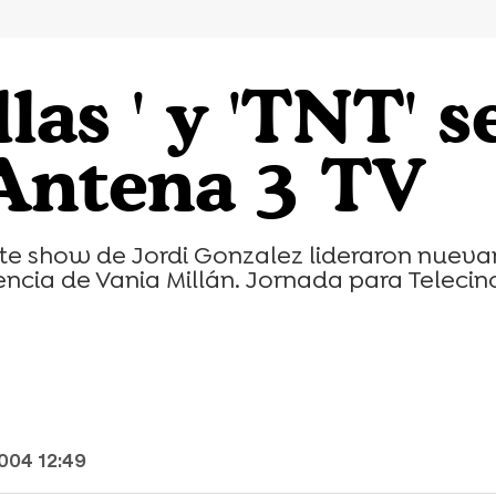
llas ' y 'TNT'
 Antena 3 TV
 late show de Jordi Gonzalez lideraron nuev
encia de Vania Millán. Jornada para Telecinc
004 12:49