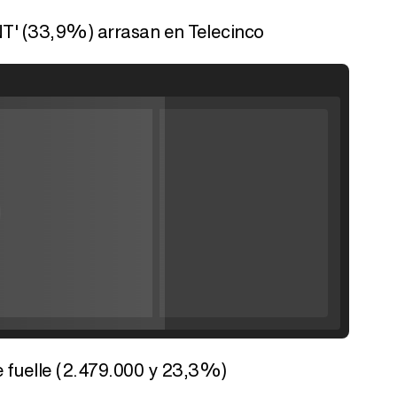
TNT' (33,9%) arrasan en Telecinco
Filmin estrena el tráiler de 'Millennial Mal', su nueva comedia universitaria de la mano de Lorena Iglesias
'120 Minutos' celebra sus 2.000 programas en Telemadrid con un vídeo del día a día en la redacción
e fuelle (2.479.000 y 23,3%)
Tráiler de '33 días', la nueva serie de Atresplayer con Julián Villagrán y José Manuel Poga