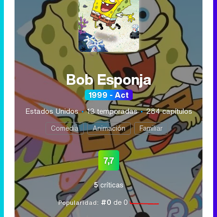
Bob Esponja
1999 - Act
Estados Unidos
13 temporadas
284 capítulos
Comedia
Animación
Familiar
7,7
5
críticas
#0
de 0
Popularidad: