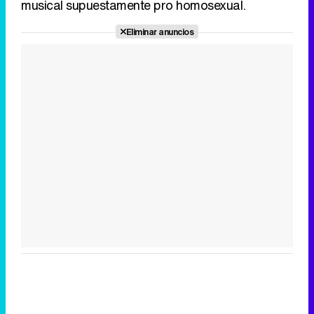
musical supuestamente pro homosexual.
Eliminar anuncios
Tráiler de '33 días', la nueva serie de Atresplayer con Julián Villagrán y José Manuel Poga
Tráiler en catalán de 'Ravalear', la nueva serie de HBO Max sobre los fondos buitre
Tráiler de la tercera temporada de 'The Walking Dead: Dead City' de AMC+
Canción ganadora de Eurovisión 2026: DARA con "Bangaranga" por Bulgaria