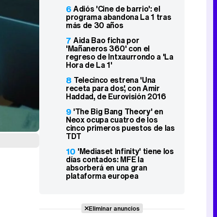
6
Adiós 'Cine de barrio': el
programa abandona La 1 tras
más de 30 años
7
Aida Bao ficha por
'Mañaneros 360' con el
regreso de Intxaurrondo a 'La
Hora de La 1'
8
Telecinco estrena 'Una
receta para dos', con Amir
Haddad, de Eurovisión 2016
9
'The Big Bang Theory' en
Neox ocupa cuatro de los
cinco primeros puestos de las
TDT
10
'Mediaset Infinity' tiene los
días contados: MFE la
absorberá en una gran
plataforma europea
Eliminar anuncios