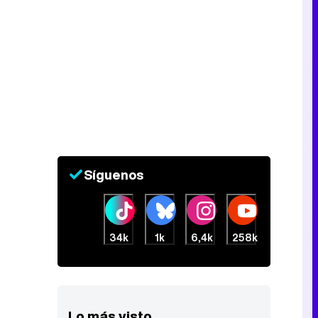
Síguenos
34k
1k
6,4k
258k
Lo más visto