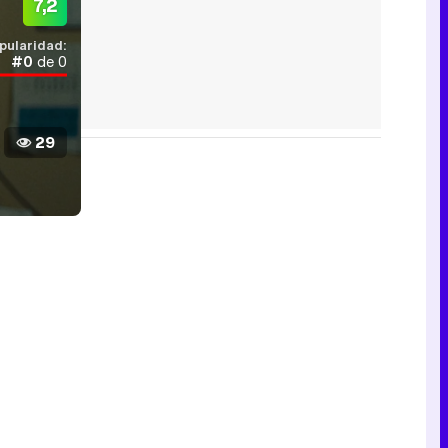
7,2
pularidad:
#0
de 0
29