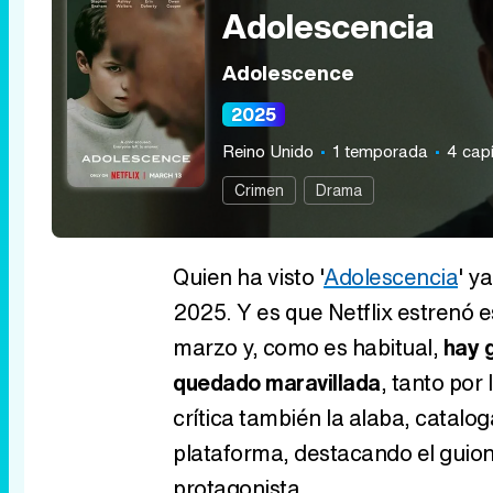
Adolescencia
Adolescence
2025
Reino Unido
1 temporada
4 capí
Crimen
Drama
Quien ha visto '
Adolescencia
' y
2025. Y es que Netflix estrenó es
marzo y, como es habitual,
hay g
quedado maravillada
, tanto por
crítica también la alaba, catalo
plataforma, destacando el guion 
protagonista.