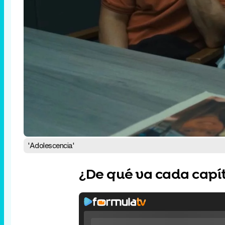
'Adolescencia'
¿De qué va cada capí
Rhaenyra toma Desembarco del Rey en el t