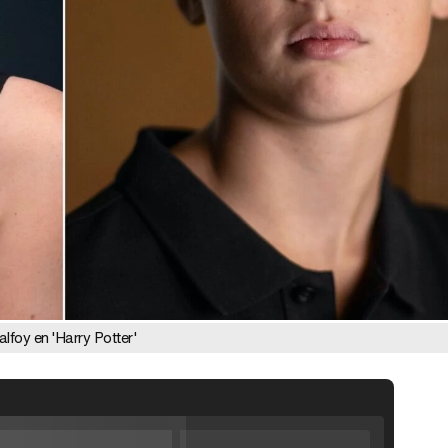
lfoy en 'Harry Potter'
ráiler de la