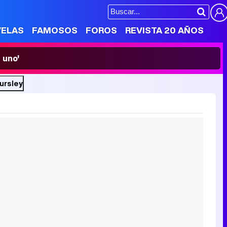
VELAS
FAMOSOS
FOROS
REVISTA 20 AÑOS
 uno'
ursley