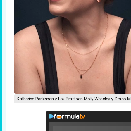
Katherine Parkinson y Lox Pratt son Molly Weasley y Draco Ma
Rhaenyra toma Desembarco del Rey en el t