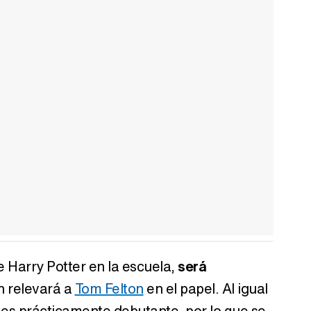
de Harry Potter en la escuela,
será
n relevará a
Tom Felton
en el papel. Al igual
t es prácticamente debutante, por lo que se