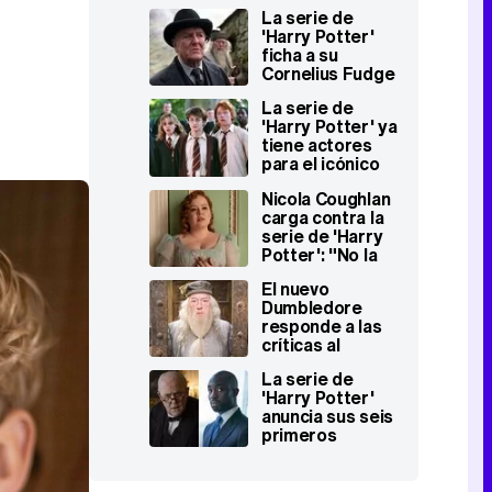
La serie de
'Harry Potter'
ficha a su
Cornelius Fudge
La serie de
'Harry Potter' ya
tiene actores
para el icónico
trío de Harry,
Nicola Coughlan
Ron Weasley y
carga contra la
Hermione
serie de 'Harry
Granger
Potter': "No la
tocaría ni con un
El nuevo
palo"
Dumbledore
responde a las
críticas al
casting de la
La serie de
serie de 'Harry
'Harry Potter'
Potter' de HBO
anuncia sus seis
primeros
fichajes