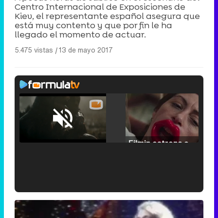
Centro Internacional de Exposiciones de
Kiev, el representante español asegura que
está muy contento y que por fin le ha
llegado el momento de actuar.
5.475 vistas
|
13 de mayo 2017
Loaded
:
25.30%
/
Unmute
Filmin estrena el tráiler de 'Millennial Mal', su nueva comedia universitaria de la mano de Lorena Iglesias
'120 Minutos' celebra sus 2.000 programas en Telemadrid con un vídeo del día a día en la redacción