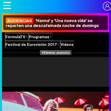
AUDIENCIAS
'Hanna' y 'Una nueva vida' se
reparten una descafeinada noche de domingo
FórmulaTV
Programas
Festival de Eurovisión 2017
Vídeos
Eliminar anuncios