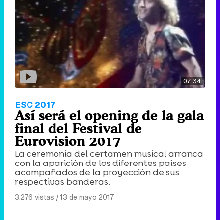
Tráiler de '33 días', la nueva serie de Atresplayer con Julián Villagrán y José Manuel Poga
07:34
Tráiler en catalán de 'Ravalear', la nueva serie de HBO Max sobre los fondos buitre
ESC 2017
Así será el opening de la gala
final del Festival de
Eurovision 2017
Tráiler de la tercera temporada de 'The Walking Dead: Dead City' de AMC+
La ceremonia del certamen musical arranca
con la aparición de los diferentes países
acompañados de la proyección de sus
respectivas banderas.
3.276 vistas
|
13 de mayo 2017
Canción ganadora de Eurovisión 2026: DARA con "Bangaranga" por Bulgaria