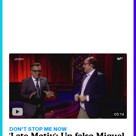
05:14
DON'T STOP ME NOW
'Late Motiv': Un falso Miquel