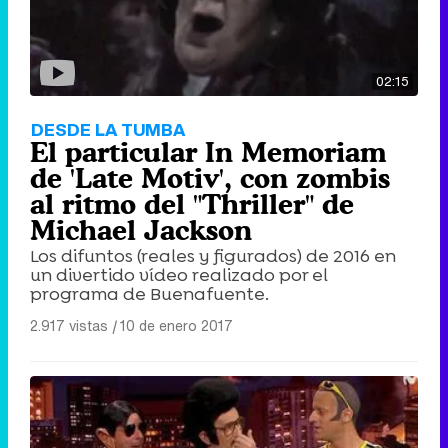
02:15
Tráiler en catalán de 'Ravalear', la nueva serie de HBO Max sobre los fondos buitre
DESDE LA TUMBA
El particular In Memoriam
de 'Late Motiv', con zombis
al ritmo del "Thriller" de
Tráiler de la tercera temporada de 'The Walking Dead: Dead City' de AMC+
Michael Jackson
Los difuntos (reales y figurados) de 2016 en
un divertido vídeo realizado por el
programa de Buenafuente.
2.917 vistas
|
10 de enero 2017
Canción ganadora de Eurovisión 2026: DARA con "Bangaranga" por Bulgaria