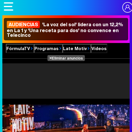
AUDIENCIAS
'La voz del sol' lidera con un 12,2%
en La 1 y 'Una receta para dos' no convence en
Telecinco
FórmulaTV
Programas
Late Motiv
Vídeos
Eliminar anuncios