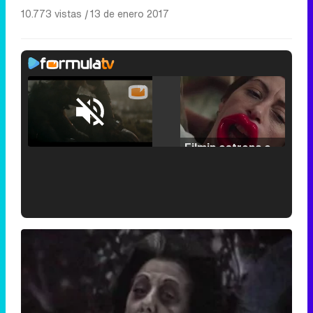
10.773 vistas
|
13 de enero 2017
Loaded
:
25.30%
/
Unmute
Filmin estrena el tráiler de 'Millennial Mal', su nueva comedia universitaria de la mano de Lorena Iglesias
'120 Minutos' celebra sus 2.000 programas en Telemadrid con un vídeo del día a día en la redacción
Tráiler de '33 días', la nueva serie de Atresplayer con Julián Villagrán y José Manuel Poga