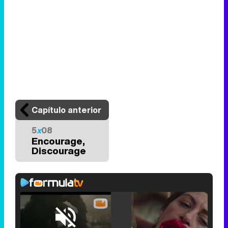
Capítulo anterior
5
x
08
Encourage,
Discourage
Loaded
:
25.30%