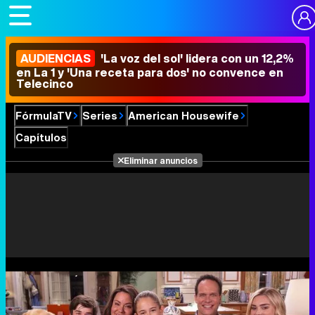
AUDIENCIAS
'La voz del sol' lidera con un 12,2%
en La 1 y 'Una receta para dos' no convence en
Telecinco
FórmulaTV
Series
American Housewife
Capítulos
Eliminar anuncios