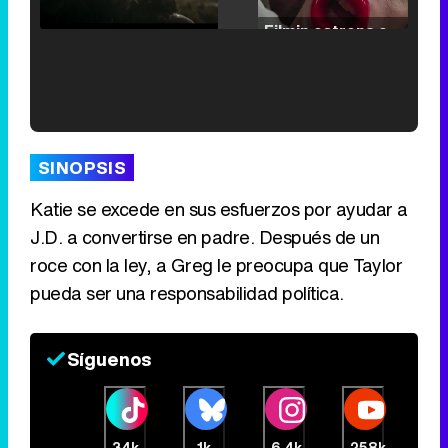
/
Unmute
Filmin estrena el tráiler de 'Millennial Mal', su nueva comedia universitaria de la mano de Lorena Iglesias
'120 Minutos' celebra sus 2.000 programas en Telemadrid con un vídeo del día a día en la redacción
SINOPSIS
Katie se excede en sus esfuerzos por ayudar a
J.D. a convertirse en padre. Después de un
Tráiler de '33 días', la nueva serie de Atresplayer con Julián Villagrán y José Manuel Poga
roce con la ley, a Greg le preocupa que Taylor
pueda ser una responsabilidad política.
Síguenos
Tráiler en catalán de 'Ravalear', la nueva serie de HBO Max sobre los fondos buitre
34k
1k
6,4k
258k