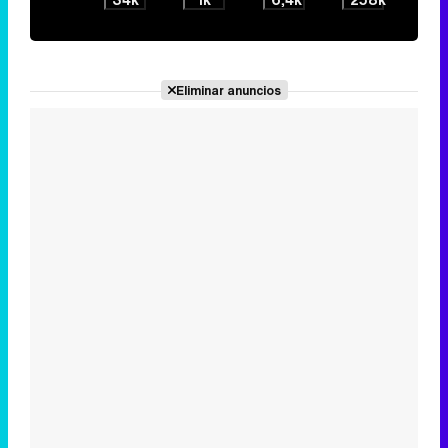
Tráiler de la tercera temporada de 'The Walking Dead: Dead City' de AMC+
Eliminar anuncios
Canción ganadora de Eurovisión 2026: DARA con "Bangaranga" por Bulgaria