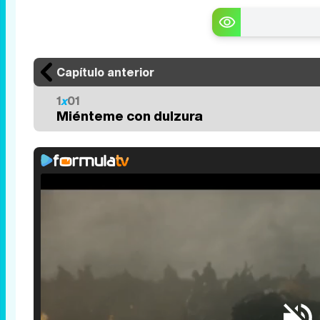
Capítulo anterior
1
x
01
Miénteme con dulzura