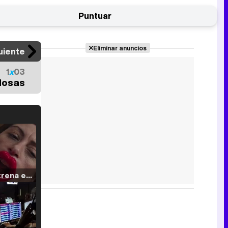
Puntuar
Eliminar anuncios
uiente
1
x
03
dosas
Filmin estrena el tráiler de 'Millennial Mal', su nueva comedia universitaria de la mano de Lorena Iglesias