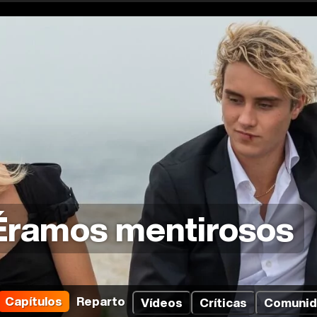
Éramos mentirosos
Capítulos
Reparto
Vídeos
Críticas
Comunid