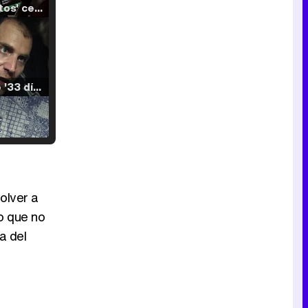
'120 Minutos' celebra sus 2.000 programas en Telemadrid con un vídeo del día a día en la redacción
Tráiler de '33 días', la nueva serie de Atresplayer con Julián Villagrán y José Manuel Poga
Tráiler en catalán de 'Ravalear', la nueva serie de HBO Max sobre los fondos buitre
olver a
o que no
a del
Tráiler de la tercera temporada de 'The Walking Dead: Dead City' de AMC+