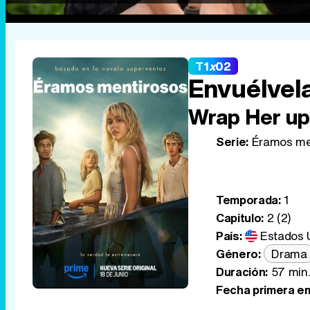
T1
x
02
Envuélvel
Wrap Her up 
Serie:
Éramos me
Temporada:
1
Capítulo:
2 (2)
País:
Estados 
Género:
Drama
Duración:
57 min
Fecha primera em