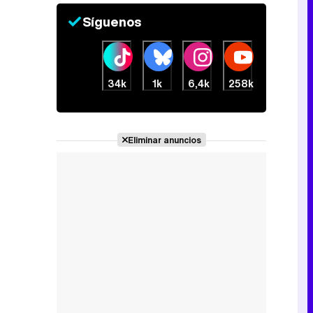
Canción ganadora de Eurovisión 2026: DARA con "Bangaranga" por Bulgaria
Síguenos
34k
1k
6,4k
258k
Eliminar anuncios