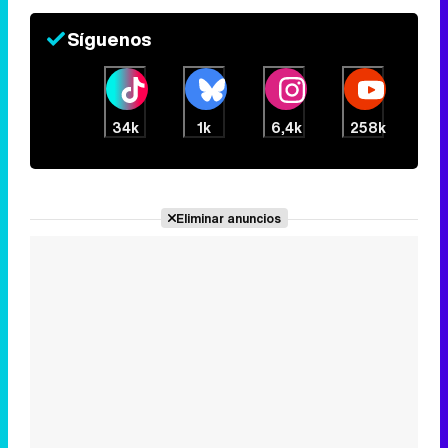
Síguenos
34k
1k
6,4k
258k
Eliminar anuncios