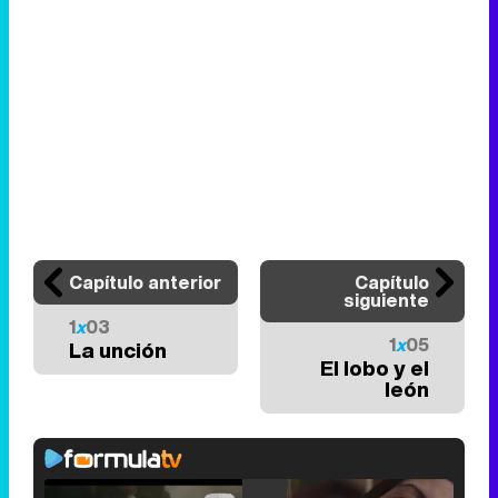
Capítulo anterior
Capítulo
siguiente
1
x
03
1
x
05
La unción
El lobo y el
león