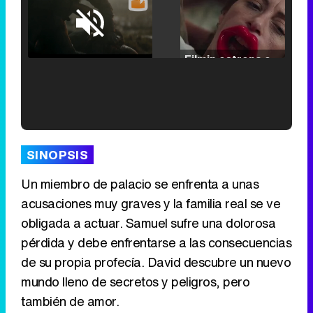
Loaded
:
25.30%
/
Unmute
Filmin estrena el tráiler de 'Millennial Mal', su nueva comedia universitaria de la mano de Lorena Iglesias
'120 Minutos' celebra sus 2.000 programas en Telemadrid con un vídeo del día a día en la redacción
SINOPSIS
Un miembro de palacio se enfrenta a unas
acusaciones muy graves y la familia real se ve
Tráiler de '33 días', la nueva serie de Atresplayer con Julián Villagrán y José Manuel Poga
obligada a actuar. Samuel sufre una dolorosa
pérdida y debe enfrentarse a las consecuencias
de su propia profecía. David descubre un nuevo
mundo lleno de secretos y peligros, pero
también de amor.
Tráiler en catalán de 'Ravalear', la nueva serie de HBO Max sobre los fondos buitre