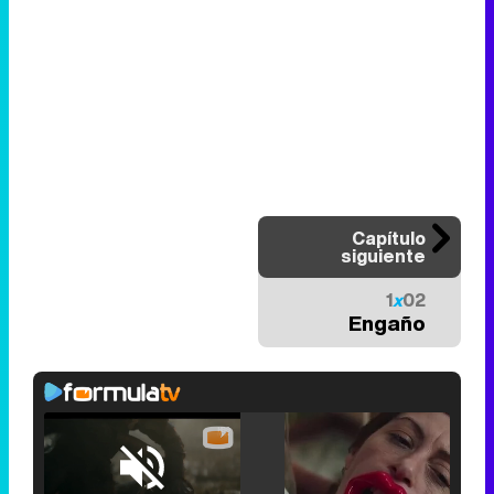
Capítulo
siguiente
1
x
02
Engaño
Loaded
:
25.30%