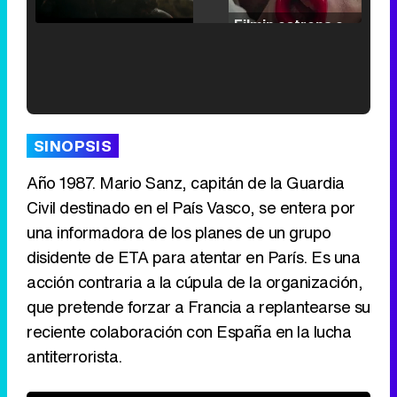
/
Unmute
Filmin estrena el tráiler de 'Millennial Mal', su nueva comedia universitaria de la mano de Lorena Iglesias
'120 Minutos' celebra sus 2.000 programas en Telemadrid con un vídeo del día a día en la redacción
SINOPSIS
Año 1987. Mario Sanz, capitán de la Guardia
Civil destinado en el País Vasco, se entera por
Tráiler de '33 días', la nueva serie de Atresplayer con Julián Villagrán y José Manuel Poga
una informadora de los planes de un grupo
disidente de ETA para atentar en París. Es una
acción contraria a la cúpula de la organización,
que pretende forzar a Francia a replantearse su
reciente colaboración con España en la lucha
Tráiler en catalán de 'Ravalear', la nueva serie de HBO Max sobre los fondos buitre
antiterrorista.