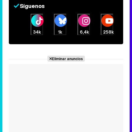
Síguenos
Tráiler de la tercera temporada de 'The Walking Dead: Dead City' de AMC+
34k
1k
6,4k
258k
Canción ganadora de Eurovisión 2026: DARA con "Bangaranga" por Bulgaria
Eliminar anuncios