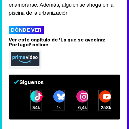
enamorarse. Además, alguien se ahoga en la
piscina de la urbanización.
Tráiler en catalán de 'Ravalear', la nueva serie de HBO Max sobre los fondos buitre
DÓNDE VER
Ver este capítulo de 'La que se avecina:
Portugal' online:
Tráiler de la tercera temporada de 'The Walking Dead: Dead City' de AMC+
Síguenos
Canción ganadora de Eurovisión 2026: DARA con "Bangaranga" por Bulgaria
34k
1k
6,4k
258k