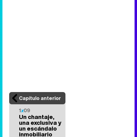
Capítulo anterior
1
x
09
Un chantaje,
una exclusiva y
un escándalo
inmobiliario