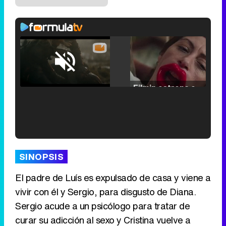
Loaded
:
25.30%
/
Unmute
Filmin estrena el tráiler de 'Millennial Mal', su nueva comedia universitaria de la mano de Lorena Iglesias
'120 Minutos' celebra sus 2.000 programas en Telemadrid con un vídeo del día a día en la redacción
SINOPSIS
El padre de Luís es expulsado de casa y viene a
vivir con él y Sergio, para disgusto de Diana.
Tráiler de '33 días', la nueva serie de Atresplayer con Julián Villagrán y José Manuel Poga
Sergio acude a un psicólogo para tratar de
curar su adicción al sexo y Cristina vuelve a