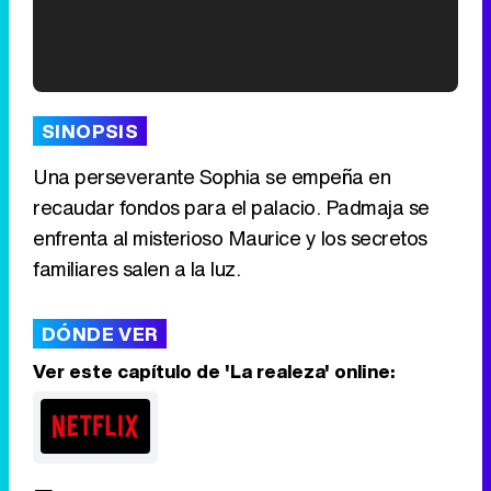
'120 Minutos' celebra sus 2.000 programas en Telemadrid con un vídeo del día a día en la redacción
SINOPSIS
Una perseverante Sophia se empeña en
recaudar fondos para el palacio. Padmaja se
Tráiler de '33 días', la nueva serie de Atresplayer con Julián Villagrán y José Manuel Poga
enfrenta al misterioso Maurice y los secretos
familiares salen a la luz.
DÓNDE VER
Tráiler en catalán de 'Ravalear', la nueva serie de HBO Max sobre los fondos buitre
Ver este capítulo de 'La realeza' online:
Tráiler de la tercera temporada de 'The Walking Dead: Dead City' de AMC+