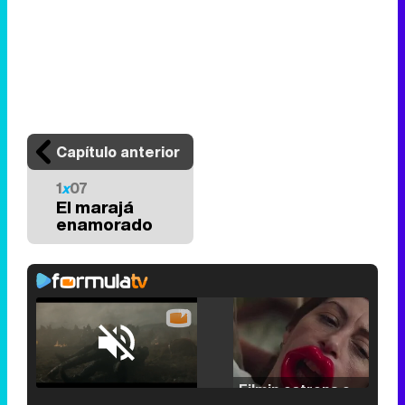
Capítulo anterior
1
x
07
El marajá
enamorado
Loaded
:
25.30%
/
Unmute
Filmin estrena el tráiler de 'Millennial Mal', su nueva comedia universitaria de la mano de Lorena Iglesias