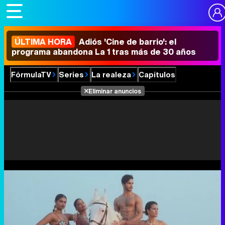
ÚLTIMA HORA
Adiós 'Cine de barrio': el
programa abandona La 1 tras más de 30 años
FórmulaTV
Series
La realeza
Capítulos
Eliminar anuncios