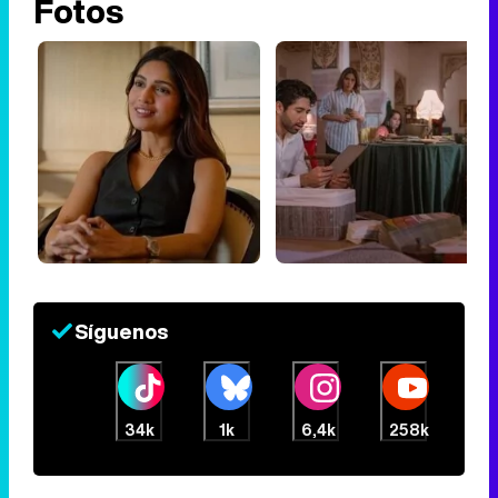
Fotos
Canción ganadora de Eurovisión 2026: DARA con "Bangaranga" por Bulgaria
Síguenos
34k
1k
6,4k
258k