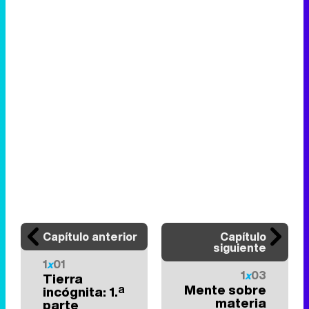
Capítulo anterior
Capítulo
siguiente
1
x
01
1
x
03
Tierra
Mente sobre
incógnita: 1.ª
materia
parte