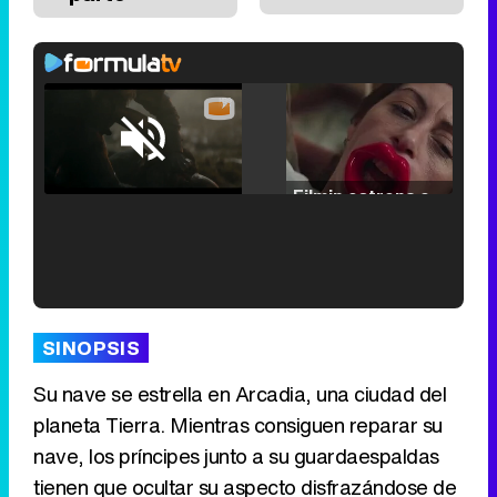
Loaded
:
25.30%
/
Unmute
Filmin estrena el tráiler de 'Millennial Mal', su nueva comedia universitaria de la mano de Lorena Iglesias
'120 Minutos' celebra sus 2.000 programas en Telemadrid con un vídeo del día a día en la redacción
SINOPSIS
Su nave se estrella en Arcadia, una ciudad del
planeta Tierra. Mientras consiguen reparar su
Tráiler de '33 días', la nueva serie de Atresplayer con Julián Villagrán y José Manuel Poga
nave, los príncipes junto a su guardaespaldas
tienen que ocultar su aspecto disfrazándose de