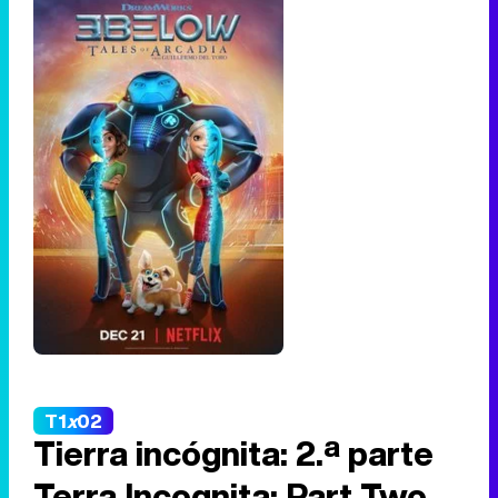
T1
x
02
Tierra incógnita: 2.ª parte
Terra Incognita: Part Two