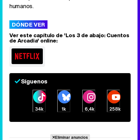
humanos.
Tráiler en catalán de 'Ravalear', la nueva serie de HBO Max sobre los fondos buitre
DÓNDE VER
Ver este capítulo de 'Los 3 de abajo: Cuentos
de Arcadia' online:
Tráiler de la tercera temporada de 'The Walking Dead: Dead City' de AMC+
Síguenos
Canción ganadora de Eurovisión 2026: DARA con "Bangaranga" por Bulgaria
34k
1k
6,4k
258k
Eliminar anuncios