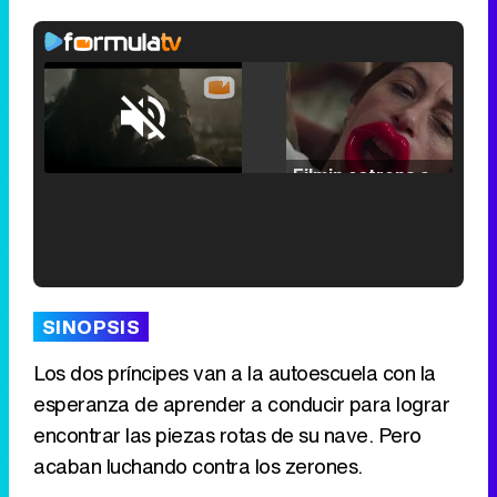
Loaded
:
25.30%
/
Unmute
Filmin estrena el tráiler de 'Millennial Mal', su nueva comedia universitaria de la mano de Lorena Iglesias
'120 Minutos' celebra sus 2.000 programas en Telemadrid con un vídeo del día a día en la redacción
SINOPSIS
Los dos príncipes van a la autoescuela con la
esperanza de aprender a conducir para lograr
Tráiler de '33 días', la nueva serie de Atresplayer con Julián Villagrán y José Manuel Poga
encontrar las piezas rotas de su nave. Pero
acaban luchando contra los zerones.