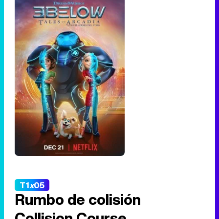
T1
x
05
Rumbo de colisión
Collision Course