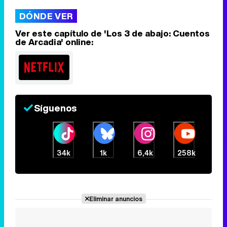
DÓNDE VER
Tráiler en catalán de 'Ravalear', la nueva serie de HBO Max sobre los fondos buitre
Ver este capítulo de 'Los 3 de abajo: Cuentos
de Arcadia' online:
Tráiler de la tercera temporada de 'The Walking Dead: Dead City' de AMC+
Síguenos
Canción ganadora de Eurovisión 2026: DARA con "Bangaranga" por Bulgaria
34k
1k
6,4k
258k
Eliminar anuncios