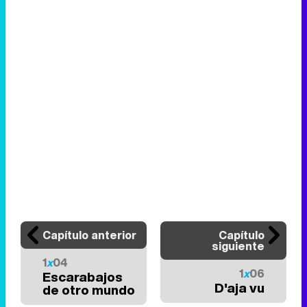
Capítulo anterior
Capítulo
siguiente
1
x
04
1
x
06
Escarabajos
D'aja vu
de otro mundo