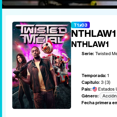
T1
x
03
NTHLAW1
NTHLAW1
Serie:
Twisted Me
Temporada:
1
Capítulo:
3 (3)
País:
Estados 
Género:
Acción
Fecha primera em