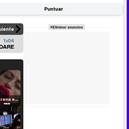
Puntuar
Eliminar anuncios
uiente
1
x
04
DARE
Filmin estrena el tráiler de 'Millennial Mal', su nueva comedia universitaria de la mano de Lorena Iglesias