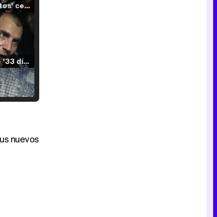
'120 Minutos' celebra sus 2.000 programas en Telemadrid con un vídeo del día a día en la redacción
Tráiler de '33 días', la nueva serie de Atresplayer con Julián Villagrán y José Manuel Poga
Tráiler en catalán de 'Ravalear', la nueva serie de HBO Max sobre los fondos buitre
sus nuevos
Tráiler de la tercera temporada de 'The Walking Dead: Dead City' de AMC+