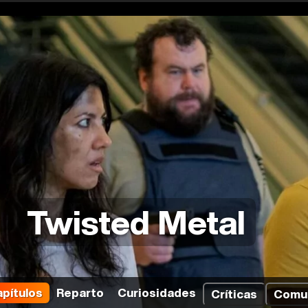
Twisted Metal
pítulos
Reparto
Curiosidades
Críticas
Comu