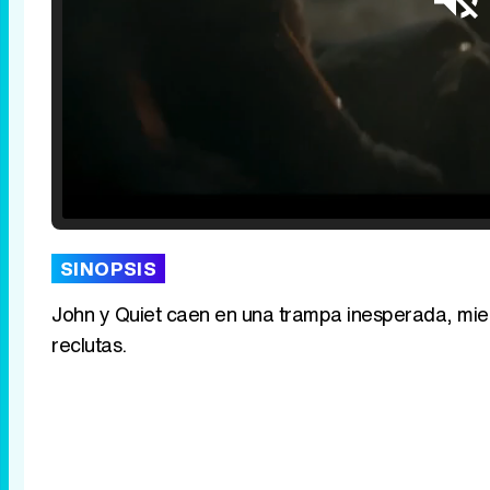
Loaded
:
25.30%
/
Unmute
SINOPSIS
John y Quiet caen en una trampa inesperada, mie
reclutas.