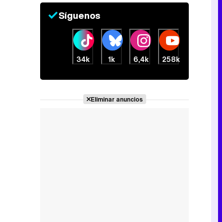
Canción ganadora de Eurovisión 2026: DARA con "Bangaranga" por Bulgaria
Síguenos
34k
1k
6,4k
258k
Eliminar anuncios