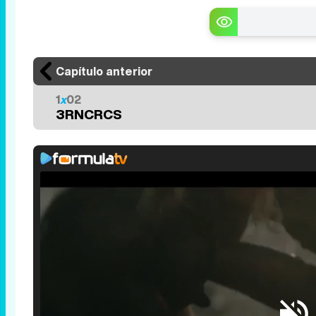
Capítulo anterior
1
x
02
3RNCRCS