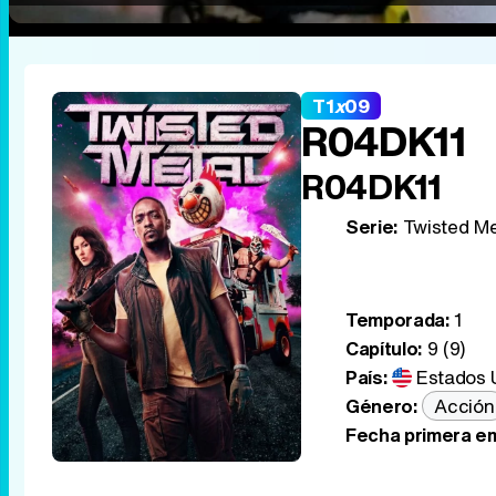
T1
x
09
R04DK11
R04DK11
Serie:
Twisted Me
Temporada:
1
Capítulo:
9 (9)
País:
Estados 
Género:
Acción
Fecha primera em