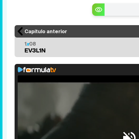
Capítulo anterior
1
x
08
EV3L1N