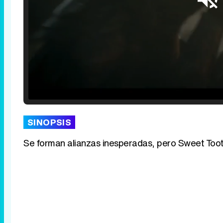
Loaded
:
29.30%
/
Unmute
SINOPSIS
Se forman alianzas inesperadas, pero Sweet Tooth